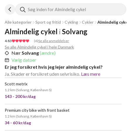
Søg inden for Almindelig cykel
Alle kategorier
Sport og fritid
Cykling
Cykler
Almindelig cykel
Almindelig cykel
i
Solvang
4.83
(
6
)
Se alle anmeldelser
Se alle Almindelig cykel i hele Danmark
Nær
Solvang
(ændre)
Vælg datoer
Er jeg forsikret hvis jeg lejer almindelig cykel?
Ja. Skader er forsikret uden selvrisiko.
Læs mere
Scott metrix
1.2 km
(
Solvang, København S
)
143 - 200 kr/dag
Premium city bike with front basket
1.2 km
(
Solvang, København S
)
34 - 60 kr/dag