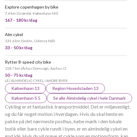
Explore copenhagen by bike
7.6 km
(
Grøndal, København NV
)
167 - 180 kr/dag
Alm cykel
135.6 km
(
Seden, Odense NØ
)
33 - 50 kr/dag
Rytter 8-speed city bike
158.7 km
(
Århus Domsogn, Aarhus C
)
50 - 75 kr/dag
LEJ ALMINDELIG CYKEL I ANDRE BYER
København 13
Region Hovedstaden 13
København S 5
Se alle Almindelig cykel i hele Danmark
Cykling er et fantastisk transportmiddel. Det er miljøvenligt,
og du får noget motion i hverdagen. Hvis du skal hente en
pakke på det nærmeste posthus, købe mælk i den lokale
butik eller bare cykle rundt i byen, er en almindelig cykel en
god idé. Hvis du vil prøve at cykle som en motionsform, kan