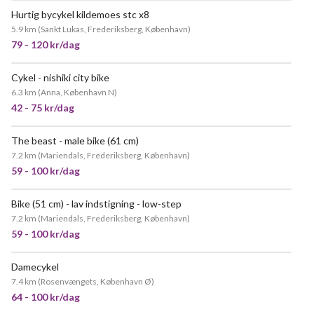
Hurtig bycykel kildemoes stc x8
5.9 km
(
Sankt Lukas, Frederiksberg, København
)
79 - 120 kr/dag
Cykel - nishiki city bike
POPULÆR
6.3 km
(
Anna, København N
)
42 - 75 kr/dag
The beast - male bike (61 cm)
7.2 km
(
Mariendals, Frederiksberg, København
)
59 - 100 kr/dag
Bike (51 cm) - lav indstigning - low-step
POPULÆR
7.2 km
(
Mariendals, Frederiksberg, København
)
59 - 100 kr/dag
Damecykel
7.4 km
(
Rosenvængets, København Ø
)
64 - 100 kr/dag