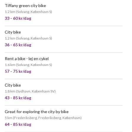
Tiffany green city bike
1.2 km
(
Solvang, København S
)
33 - 60 kr/dag
City bike
POPULÆR
1.2 km
(
Solvang, København S
)
36 - 65 kr/dag
Rent a bike - lej en cykel
MEGET POPULÆR
1.6 km
(
Solvang, København S
)
57 - 75 kr/dag
City bike
1.8 km
(
Sydhavn, København SV
)
43 - 85 kr/dag
Great for exploring the city by bike
5 km
(
Frederiksberg, Frederiksberg, København
)
64 - 85 kr/dag