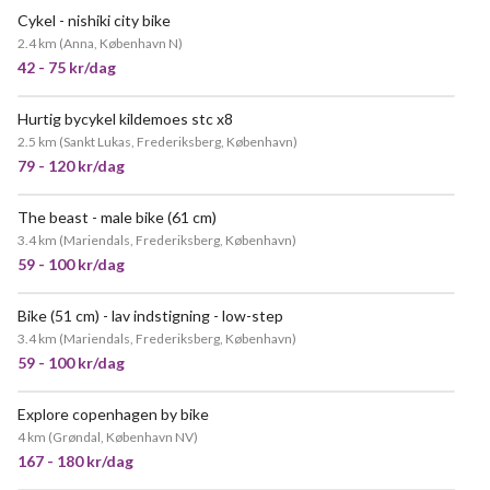
Cykel - nishiki city bike
POPULÆR
2.4 km
(
Anna, København N
)
42 - 75 kr/dag
Hurtig bycykel kildemoes stc x8
2.5 km
(
Sankt Lukas, Frederiksberg, København
)
79 - 120 kr/dag
The beast - male bike (61 cm)
3.4 km
(
Mariendals, Frederiksberg, København
)
59 - 100 kr/dag
Bike (51 cm) - lav indstigning - low-step
POPULÆR
3.4 km
(
Mariendals, Frederiksberg, København
)
59 - 100 kr/dag
Explore copenhagen by bike
4 km
(
Grøndal, København NV
)
167 - 180 kr/dag