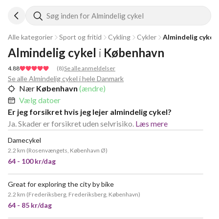
Søg inden for Almindelig cykel
Alle kategorier
Sport og fritid
Cykling
Cykler
Almindelig cykel
Almindelig cykel
i
København
4.88
(
8
)
Se alle anmeldelser
Se alle Almindelig cykel i hele Danmark
Nær
København
(ændre)
Vælg datoer
Er jeg forsikret hvis jeg lejer almindelig cykel?
Ja. Skader er forsikret uden selvrisiko.
Læs mere
Damecykel
2.2 km
(
Rosenvængets, København Ø
)
64 - 100 kr/dag
Great for exploring the city by bike
2.2 km
(
Frederiksberg, Frederiksberg, København
)
64 - 85 kr/dag