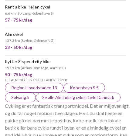
Rent a bike - lej en cykel
MEGET POPULÆR
6.6 km
(
Solvang, København S
)
57 - 75 kr/dag
Alm cykel
137.3 km
(
Seden, Odense NØ
)
33 - 50 kr/dag
Rytter 8-speed city bike
157.5 km
(
Århus Domsogn, Aarhus C
)
50 - 75 kr/dag
LEJ ALMINDELIG CYKEL I ANDRE BYER
Region Hovedstaden 13
København S 5
Solvang 5
Se alle Almindelig cykel i hele Danmark
Cykling er et fantastisk transportmiddel. Det er miljøvenligt,
og du får noget motion i hverdagen. Hvis du skal hente en
pakke på det nærmeste posthus, købe mælk i den lokale
butik eller bare cykle rundt i byen, er en almindelig cykel en
god idé. Hvis du vil prøve at cykle som en motionsform, kan