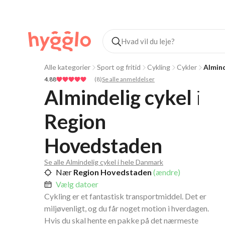
Alle kategorier
Sport og fritid
Cykling
Cykler
Almind
4.88
(
8
)
Se alle anmeldelser
Almindelig cykel
i
Region 
Hovedstaden
Se alle Almindelig cykel i hele Danmark
Nær
Region Hovedstaden
(ændre)
Vælg datoer
Cykling er et fantastisk transportmiddel. Det er
miljøvenligt, og du får noget motion i hverdagen.
Hvis du skal hente en pakke på det nærmeste