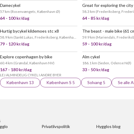
Damecykel
Great for exploring the city
57 km
(
Rosenvængets, København Ø
)
58.3 km
(
Frederiksberg, Frederiks
64 - 100 kr/dag
64 - 85 kr/dag
Hurtig bycykel kildemoes stc x8
The beast - male bike (61 c
58.9 km
(
Sankt Lukas, Frederiksberg, København
)
59.9 km
(
Mariendals, Frederiksb
79 - 120 kr/dag
59 - 100 kr/dag
Explore copenhagen by bike
Alm cykel
60.4 km
(
Grøndal, København NV
)
186.1 km
(
Seden, Odense NØ
)
167 - 180 kr/dag
33 - 50 kr/dag
LEJ ALMINDELIG CYKEL I ANDRE BYER
København 13
København S 5
Solvang 5
Se alle 
S
gglo
Privatlivspolitik
Hygglos blog