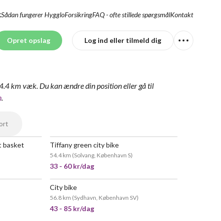
Sådan fungerer Hygglo
Forsikring
FAQ - ofte stillede spørgsmål
Kontakt
K
Opret opslag
Log ind eller tilmeld dig
54.4 km væk.
Du kan ændre din position
eller gå til
n
.
ort
t basket
Tiffany green city bike
54.4 km
(
Solvang, København S
)
33 - 60 kr/dag
City bike
56.8 km
(
Sydhavn, København SV
)
43 - 85 kr/dag