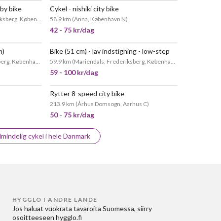
 by bike
Cykel - nishiki city bike
POPULÆR
berg, København
)
58.9 km
(
Anna, København N
)
42 - 75 kr/dag
m)
Bike (51 cm) - lav indstigning - low-step
POPULÆR
erg, København
)
59.9 km
(
Mariendals, Frederiksberg, København
)
59 - 100 kr/dag
Rytter 8-speed city bike
213.9 km
(
Århus Domsogn, Aarhus C
)
50 - 75 kr/dag
Almindelig cykel i hele Danmark
HYGGLO I ANDRE LANDE
Jos haluat
vuokrata tavaroita Suomessa
, siirry
osoitteeseen
hygglo.fi