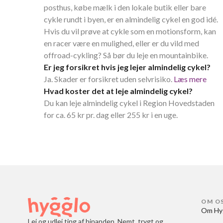
posthus, købe mælk i den lokale butik eller bare
cykle rundt i byen, er en almindelig cykel en god idé.
Hvis du vil prøve at cykle som en motionsform, kan
en racer være en mulighed, eller er du vild med
offroad-cykling? Så bør du leje en mountainbike.
Er jeg forsikret hvis jeg lejer almindelig cykel?
Ja. Skader er forsikret uden selvrisiko.
Læs mere
Hvad koster det at leje almindelig cykel?
Du kan leje almindelig cykel i Region Hovedstaden
for ca. 65 kr pr. dag eller 255 kr i en uge.
OM O
Om Hy
Lej og udlej ting af hinanden. Nemt, trygt og