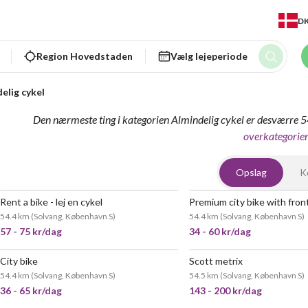
D
Region Hovedstaden
Vælg lejeperiode
elig cykel
Den nærmeste ting i kategorien Almindelig cykel er desværre 
overkategorie
Opslag
K
Rent a bike - lej en cykel
Premium city bike with fron
MEGET POPULÆR
54.4 km
(
Solvang, København S
)
54.4 km
(
Solvang, København S
)
57 - 75 kr/dag
34 - 60 kr/dag
City bike
Scott metrix
POPULÆR
54.4 km
(
Solvang, København S
)
54.5 km
(
Solvang, København S
)
36 - 65 kr/dag
143 - 200 kr/dag