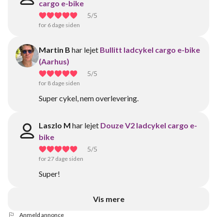
cargo e-bike
5
/5
for 6 dage siden
Martin B
har lejet
Bullitt ladcykel cargo e-bike
(Aarhus)
5
/5
for 8 dage siden
Super cykel, nem overlevering.
Laszlo M
har lejet
Douze V2 ladcykel cargo e-
bike
5
/5
for 27 dage siden
Super!
Vis mere
Anmeld annonce