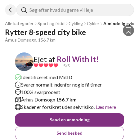
Søg efter hvad du gerne vil leje
Alle kategorier
Sport og fritid
Cykling
Cykler
Almindelig cykel
Rytter 8-speed city bike
Århus Domsogn, 156.7 km
Ejet af
Roll With It!
5
/5
Identificeret med MitID
Svarer normalt indenfor nogle få timer
100% svarprocent
Århus Domsogn
156.7 km
Skader er forsikret uden selvrisiko.
Læs mere
Send en anmodning
Send besked