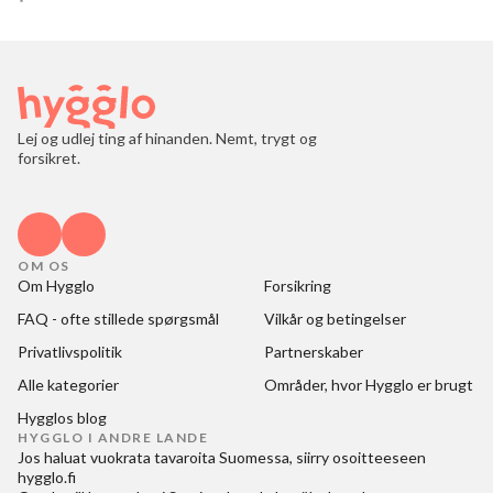
Lej og udlej ting af hinanden. Nemt, trygt og
forsikret.
OM OS
Om Hygglo
Forsikring
FAQ - ofte stillede spørgsmål
Vilkår og betingelser
Privatlivspolitik
Partnerskaber
Alle kategorier
Områder, hvor Hygglo er brugt
Hygglos blog
HYGGLO I ANDRE LANDE
Jos haluat
vuokrata tavaroita Suomessa
, siirry osoitteeseen
hygglo.fi