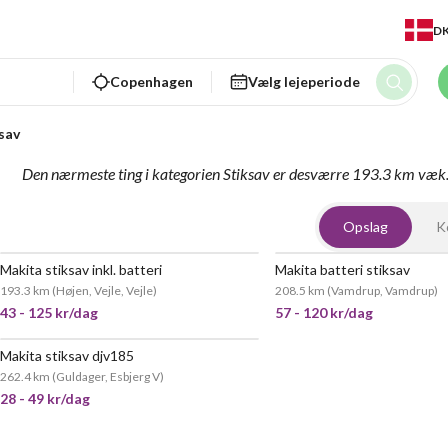
D
Copenhagen
Vælg lejeperiode
sav
Den nærmeste ting i kategorien Stiksav er desværre 193.3 km væk
Opslag
K
Makita stiksav inkl. batteri
Makita batteri stiksav
193.3 km
(
Højen, Vejle, Vejle
)
208.5 km
(
Vamdrup, Vamdrup
)
43 - 125 kr/dag
57 - 120 kr/dag
Makita stiksav djv185
262.4 km
(
Guldager, Esbjerg V
)
28 - 49 kr/dag