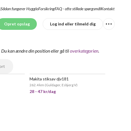
Sådan fungerer Hygglo
Forsikring
FAQ - ofte stillede spørgsmål
Kontakt
K
Opret opslag
Log ind eller tilmeld dig
.
Du kan ændre din position
eller gå til
overkategorien
.
ort
Makita stiksav djv181
262.4 km
(
Guldager, Esbjerg V
)
28 - 47 kr/dag