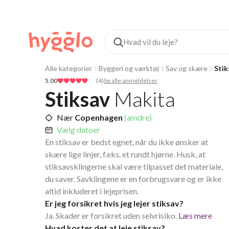
Alle kategorier
Byggeri og værktøj
Sav og skære
Stik
5.00
(
4
)
Se alle anmeldelser
Stiksav
Makita
Nær
Copenhagen
(ændre)
Vælg datoer
En stiksav er bedst egnet, når du ikke ønsker at
skære lige linjer, f.eks. et rundt hjørne. Husk, at
stiksavsklingerne skal være tilpasset det materiale,
du saver. Savklingene er en forbrugsvare og er ikke
altid inkluderet i lejeprisen.
Er jeg forsikret hvis jeg lejer stiksav?
Ja. Skader er forsikret uden selvrisiko.
Læs mere
Hvad koster det at leje stiksav?