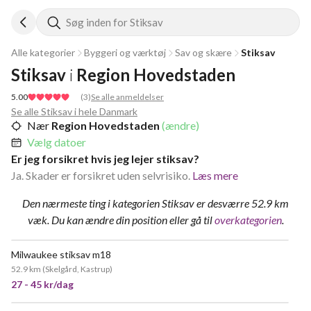
Søg inden for Stiksav
Alle kategorier
Byggeri og værktøj
Sav og skære
Stiksav
Stiksav
i
Region Hovedstaden
5.00
(
3
)
Se alle anmeldelser
Se alle Stiksav i hele Danmark
Nær
Region Hovedstaden
(ændre)
Vælg datoer
Er jeg forsikret hvis jeg lejer stiksav?
Ja. Skader er forsikret uden selvrisiko.
Læs mere
Den nærmeste ting i kategorien Stiksav er desværre 52.9 km
væk.
Du kan ændre din position
eller gå til
overkategorien
.
Milwaukee stiksav m18
52.9 km
(
Skelgård, Kastrup
)
27 - 45 kr/dag