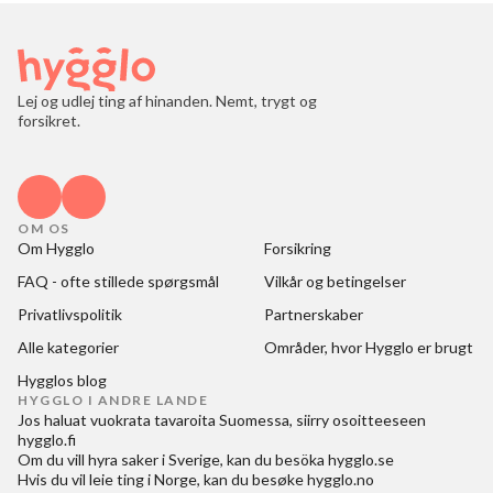
Lej og udlej ting af hinanden. Nemt, trygt og
forsikret.
OM OS
Om Hygglo
Forsikring
FAQ - ofte stillede spørgsmål
Vilkår og betingelser
Privatlivspolitik
Partnerskaber
Alle kategorier
Områder, hvor Hygglo er brugt
Hygglos blog
HYGGLO I ANDRE LANDE
Jos haluat
vuokrata tavaroita Suomessa
, siirry osoitteeseen
hygglo.fi
Om du vill
hyra saker i Sverige
, kan du besöka
hygglo.se
Hvis du vil
leie ting i Norge
, kan du besøke
hygglo.no