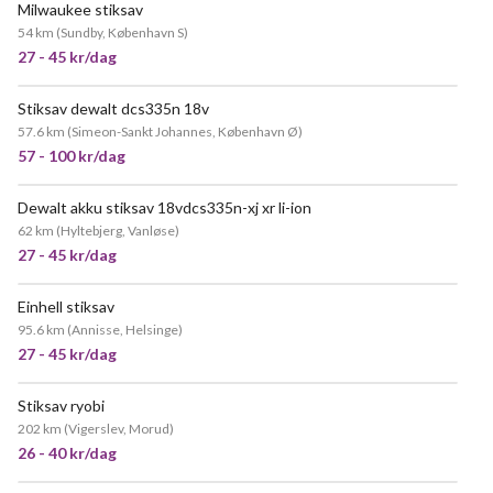
Milwaukee stiksav
POPULÆR
54 km
(
Sundby, København S
)
27 - 45 kr/dag
Stiksav dewalt dcs335n 18v
57.6 km
(
Simeon-Sankt Johannes, København Ø
)
57 - 100 kr/dag
Dewalt akku stiksav 18vdcs335n-xj xr li-ion
62 km
(
Hyltebjerg, Vanløse
)
27 - 45 kr/dag
Einhell stiksav
95.6 km
(
Annisse, Helsinge
)
27 - 45 kr/dag
Stiksav ryobi
202 km
(
Vigerslev, Morud
)
26 - 40 kr/dag