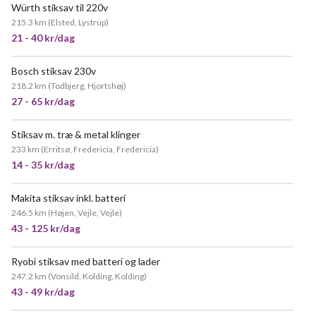
Würth stiksav til 220v
215.3 km
(
Elsted, Lystrup
)
21 - 40 kr/dag
Bosch stiksav 230v
218.2 km
(
Todbjerg, Hjortshøj
)
27 - 65 kr/dag
Stiksav m. træ & metal klinger
233 km
(
Erritsø, Fredericia, Fredericia
)
14 - 35 kr/dag
Makita stiksav inkl. batteri
246.5 km
(
Højen, Vejle, Vejle
)
43 - 125 kr/dag
Ryobi stiksav med batteri og lader
247.2 km
(
Vonsild, Kolding, Kolding
)
43 - 49 kr/dag