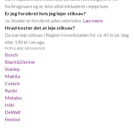
forbrugsvare og er ikke altid inkluderet i lejeprisen.
Er jeg forsikret hvis jeg lejer stiksav?
Ja. Skader er forsikret uden selvrisiko.
Læs mere
Hvad koster det at leje stiksav?
Du kan leje stiksav i Region Hovedstaden for ca. 45 kr pr. dag
eller 190 kr i en uge.
POPULÆRE SØGNINGER
Bosch
Black&Decker
Stanley
Makita
Cotech
Ryobi
Metabo
Hilti
DeWalt
Festool