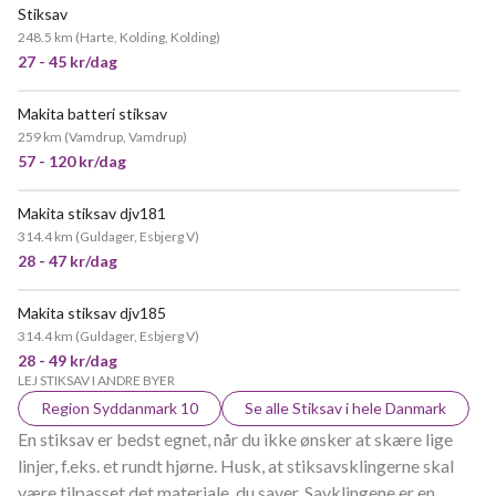
Stiksav
248.5 km
(
Harte, Kolding, Kolding
)
27 - 45 kr/dag
Makita batteri stiksav
259 km
(
Vamdrup, Vamdrup
)
57 - 120 kr/dag
Makita stiksav djv181
314.4 km
(
Guldager, Esbjerg V
)
28 - 47 kr/dag
Makita stiksav djv185
314.4 km
(
Guldager, Esbjerg V
)
28 - 49 kr/dag
LEJ STIKSAV I ANDRE BYER
Region Syddanmark 10
Se alle Stiksav i hele Danmark
En stiksav er bedst egnet, når du ikke ønsker at skære lige
linjer, f.eks. et rundt hjørne. Husk, at stiksavsklingerne skal
være tilpasset det materiale, du saver. Savklingene er en