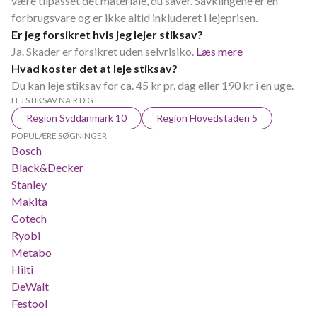
være tilpasset det materiale, du saver. Savklingene er en
forbrugsvare og er ikke altid inkluderet i lejeprisen.
Er jeg forsikret hvis jeg lejer stiksav?
Ja. Skader er forsikret uden selvrisiko.
Læs mere
Hvad koster det at leje stiksav?
Du kan leje stiksav for ca. 45 kr pr. dag eller 190 kr i en uge.
LEJ STIKSAV NÆR DIG
Region Syddanmark 10
Region Hovedstaden 5
POPULÆRE SØGNINGER
Bosch
Black&Decker
Stanley
Makita
Cotech
Ryobi
Metabo
Hilti
DeWalt
Festool