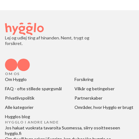
Lej og udlej ting af hinanden. Nemt, trygt og
forsikret.
OM OS
Om Hygglo
Forsikring
FAQ - ofte stillede spørgsmål
Vilkår og betingelser
Privatlivspolitik
Partnerskaber
Alle kategorier
Områder, hvor Hygglo er brugt
Hygglos blog
HYGGLO I ANDRE LANDE
Jos haluat
vuokrata tavaroita Suomessa
, siirry osoitteeseen
hygglo.fi
Om du vill
hyra saker i Sverige
, kan du besöka
hygglo.se