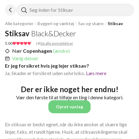
Søg inden for Stiksav
Alle kategorier
Byggeri og værktøj
Sav og skære
Stiksav
Stiksav
Black&Decker
5.00
(
4
)
Se alle anmeldelser
Nær
Copenhagen
(ændre)
Vælg datoer
Er jeg forsikret hvis jeg lejer stiksav?
Ja. Skader er forsikret uden selvrisiko.
Læs mere
Der er ikke noget her endnu!
Vær den første til at tilføje en ting i denne kategori.
Opret opslag
En stiksav er bedst egnet, når du ikke ønsker at skære lige
linjer, f.eks. et rundt hjørne. Husk, at stiksavsklingerne skal