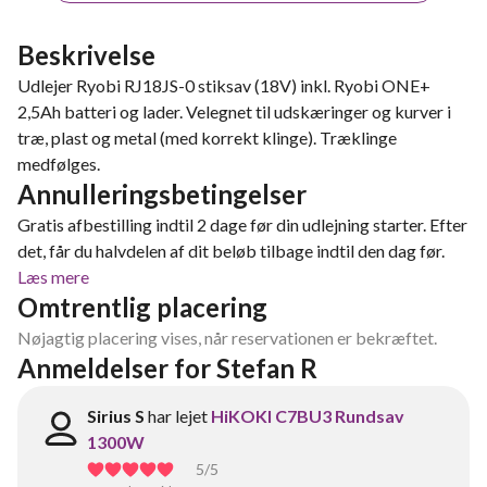
Beskrivelse
Udlejer Ryobi RJ18JS-0 stiksav (18V) inkl. Ryobi ONE+
2,5Ah batteri og lader. Velegnet til udskæringer og kurver i
træ, plast og metal (med korrekt klinge). Træklinge
medfølges.
Annulleringsbetingelser
Gratis afbestilling indtil 2 dage før din udlejning starter. Efter
det, får du halvdelen af dit beløb tilbage indtil den dag før.
Læs mere
Omtrentlig placering
Nøjagtig placering vises, når reservationen er bekræftet.
Anmeldelser for Stefan R
Sirius S
har lejet
HiKOKI C7BU3 Rundsav
1300W
5
/5