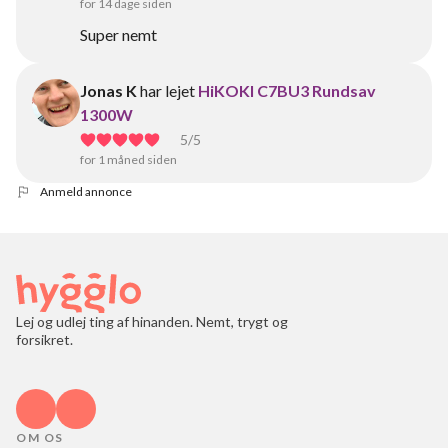
for 14 dage siden
Super nemt
Jonas K
har lejet
HiKOKI C7BU3 Rundsav
1300W
5
/5
for 1 måned siden
Anmeld annonce
Lej og udlej ting af hinanden. Nemt, trygt og
forsikret.
OM OS