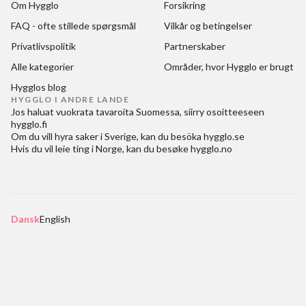
Om Hygglo
Forsikring
FAQ - ofte stillede spørgsmål
Vilkår og betingelser
Privatlivspolitik
Partnerskaber
Alle kategorier
Områder, hvor Hygglo er brugt
Hygglos blog
HYGGLO I ANDRE LANDE
Jos haluat
vuokrata tavaroita Suomessa
, siirry osoitteeseen
hygglo.fi
Om du vill
hyra saker i Sverige
, kan du besöka
hygglo.se
Hvis du vil
leie ting i Norge
, kan du besøke
hygglo.no
Dansk
English