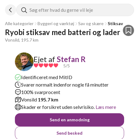
Søg efter hvad du gerne vil leje
Alle kategorier
Byggeri og værktøj
Sav og skære
Stiksav
Ryobi stiksav med batteri og lader
Vonsild, 195.7 km
Ejet af
Stefan R
5
/5
Identificeret med MitID
Svarer normalt indenfor nogle få minutter
100% svarprocent
Vonsild
195.7 km
Skader er forsikret uden selvrisiko.
Læs mere
Send en anmodning
Send besked