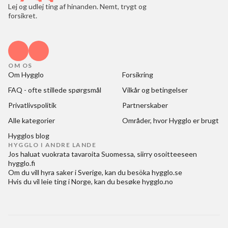
Lej og udlej ting af hinanden. Nemt, trygt og
forsikret.
OM OS
Om Hygglo
Forsikring
FAQ - ofte stillede spørgsmål
Vilkår og betingelser
Privatlivspolitik
Partnerskaber
Alle kategorier
Områder, hvor Hygglo er brugt
Hygglos blog
HYGGLO I ANDRE LANDE
Jos haluat
vuokrata tavaroita Suomessa
, siirry osoitteeseen
hygglo.fi
Om du vill
hyra saker i Sverige
, kan du besöka
hygglo.se
Hvis du vil
leie ting i Norge
, kan du besøke
hygglo.no