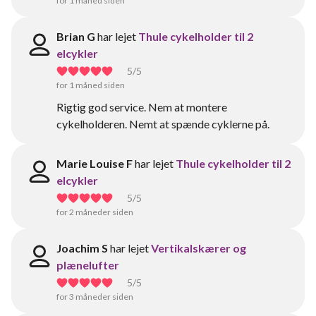
for 1 måned siden
Brian G
har lejet
Thule cykelholder til 2
elcykler
5
/5
for 1 måned siden
Rigtig god service. Nem at montere
cykelholderen. Nemt at spænde cyklerne på.
Marie Louise F
har lejet
Thule cykelholder til 2
elcykler
5
/5
for 2 måneder siden
Joachim S
har lejet
Vertikalskærer og
plænelufter
5
/5
for 3 måneder siden