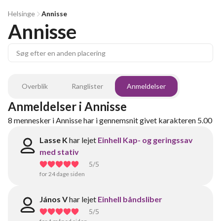
Helsinge
Annisse
Annisse
Overblik
Ranglister
Anmeldelser
Anmeldelser
i
Annisse
8
mennesker
i
Annisse
har i gennemsnit givet karakteren
5.00
Lasse K
har lejet
Einhell Kap- og geringssav
med stativ
5
/5
for 24 dage siden
János V
har lejet
Einhell båndsliber
5
/5