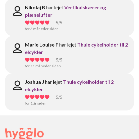
Nikolaj B
har lejet
Vertikalskærer og
plænelufter
5
/5
for 3 måneder siden
Marie Louise F
har lejet
Thule cykelholder til 2
elcykler
5
/5
for 11 måneder siden
Joshua J
har lejet
Thule cykelholder til 2
elcykler
5
/5
for 1 år siden