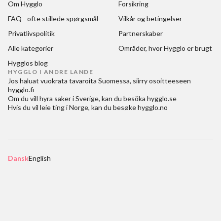
Om Hygglo
Forsikring
FAQ - ofte stillede spørgsmål
Vilkår og betingelser
Privatlivspolitik
Partnerskaber
Alle kategorier
Områder, hvor Hygglo er brugt
Hygglos blog
HYGGLO I ANDRE LANDE
Jos haluat
vuokrata tavaroita Suomessa
, siirry osoitteeseen
hygglo.fi
Om du vill
hyra saker i Sverige
, kan du besöka
hygglo.se
Hvis du vil
leie ting i Norge
, kan du besøke
hygglo.no
Dansk
English