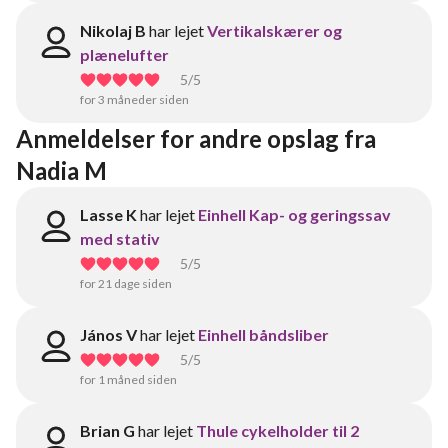
Nikolaj B
har lejet
Vertikalskærer og
plænelufter
5
/5
for 3 måneder siden
Anmeldelser for andre opslag fra 
Nadia M
Lasse K
har lejet
Einhell Kap- og geringssav
med stativ
5
/5
for 21 dage siden
János V
har lejet
Einhell båndsliber
5
/5
for 1 måned siden
Brian G
har lejet
Thule cykelholder til 2