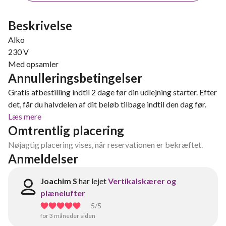
Beskrivelse
Alko
230 V
Med opsamler
Annulleringsbetingelser
Gratis afbestilling indtil 2 dage før din udlejning starter. Efter
det, får du halvdelen af dit beløb tilbage indtil den dag før.
Læs mere
Omtrentlig placering
Nøjagtig placering vises, når reservationen er bekræftet.
Anmeldelser
Joachim S
har lejet
Vertikalskærer og
plænelufter
5
/5
for 3 måneder siden