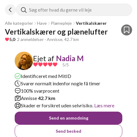
Søg efter hvad du gerne vil leje
Alle kategorier
Have
Plænepleje
Vertikalskærer
Vertikalskærer og plænelufter
5,0
· 2 anmeldelser · Annisse, 42.7 km
Ejet af
Nadia M
5
/5
Identificeret med MitID
Svarer normalt indenfor nogle få timer
100% svarprocent
Annisse
42.7 km
Skader er forsikret uden selvrisiko.
Læs mere
Send en anmodning
Send besked