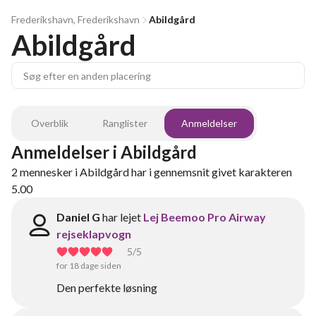
Frederikshavn, Frederikshavn
Abildgård
Abildgård
Overblik
Ranglister
Anmeldelser
Anmeldelser
i
Abildgård
2
mennesker
i
Abildgård
har i gennemsnit givet karakteren
5.00
Daniel G
har lejet
Lej Beemoo Pro Airway
rejseklapvogn
5
/5
for 18 dage siden
Den perfekte løsning