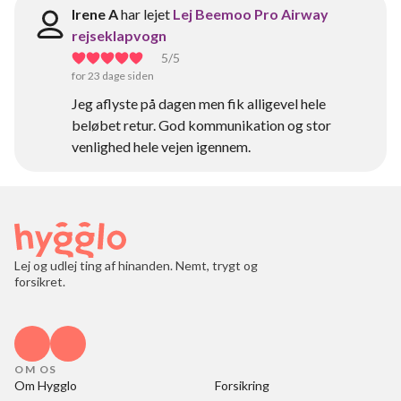
Irene A
har lejet
Lej Beemoo Pro Airway
rejseklapvogn
5
/5
for 23 dage siden
Jeg aflyste på dagen men fik alligevel hele
beløbet retur. God kommunikation og stor
venlighed hele vejen igennem.
Lej og udlej ting af hinanden. Nemt, trygt og
forsikret.
OM OS
Om Hygglo
Forsikring