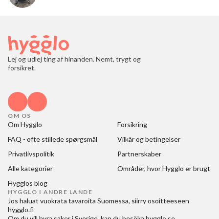
Lej og udlej ting af hinanden. Nemt, trygt og
forsikret.
OM OS
Om Hygglo
Forsikring
FAQ - ofte stillede spørgsmål
Vilkår og betingelser
Privatlivspolitik
Partnerskaber
Alle kategorier
Områder, hvor Hygglo er brugt
Hygglos blog
HYGGLO I ANDRE LANDE
Jos haluat
vuokrata tavaroita Suomessa
, siirry osoitteeseen
hygglo.fi
Om du vill
hyra saker i Sverige
, kan du besöka
hygglo.se