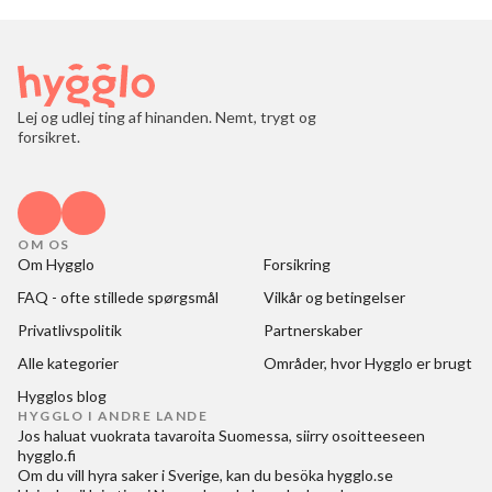
Lej og udlej ting af hinanden. Nemt, trygt og
forsikret.
OM OS
Om Hygglo
Forsikring
FAQ - ofte stillede spørgsmål
Vilkår og betingelser
Privatlivspolitik
Partnerskaber
Alle kategorier
Områder, hvor Hygglo er brugt
Hygglos blog
HYGGLO I ANDRE LANDE
Jos haluat
vuokrata tavaroita Suomessa
, siirry osoitteeseen
hygglo.fi
Om du vill
hyra saker i Sverige
, kan du besöka
hygglo.se