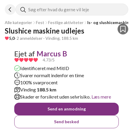
Søg efter hvad du gerne vil leje
Alle kategorier
Fest
Festlige aktiviteter
Is- og slushicemaskine
Slushice maskine udlejes
5,0
· 2 anmeldelser · Vinding, 188.5 km
Ejet af
Marcus B
4.73
/5
Identificeret med MitID
Svarer normalt indenfor en time
100% svarprocent
Vinding
188.5 km
Skader er forsikret uden selvrisiko.
Læs mere
Send en anmodning
Send besked