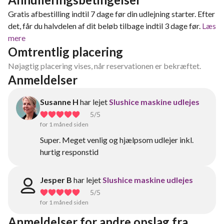
Gratis afbestilling indtil 7 dage før din udlejning starter. Efter
det, får du halvdelen af dit beløb tilbage indtil 3 dage før.
Læs
mere
Omtrentlig placering
Nøjagtig placering vises, når reservationen er bekræftet.
Anmeldelser
Susanne H
har lejet
Slushice maskine udlejes
5
/5
for 1 måned siden
Super. Meget venlig og hjælpsom udlejer inkl.
hurtig responstid
Jesper B
har lejet
Slushice maskine udlejes
5
/5
for 1 måned siden
Anmeldelser for andre opslag fra 