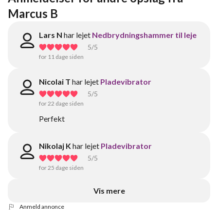
Marcus B
Lars N
har lejet
Nedbrydningshammer til leje
5
/5
for 11 dage siden
Nicolai T
har lejet
Pladevibrator
5
/5
for 22 dage siden
Perfekt
Nikolaj K
har lejet
Pladevibrator
5
/5
for 25 dage siden
Vis mere
Anmeld annonce