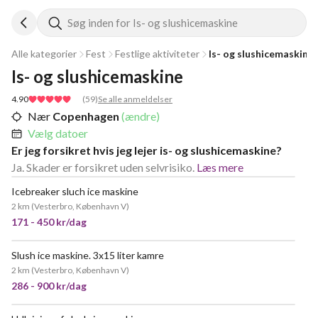
Søg inden for Is- og slushicemaskine
Alle kategorier
Fest
Festlige aktiviteter
Is- og slushicemaskine
Is- og slushicemaskine
4.90
(
59
)
Se alle anmeldelser
Nær
Copenhagen
(ændre)
Vælg datoer
Er jeg forsikret hvis jeg lejer is- og slushicemaskine?
Ja. Skader er forsikret uden selvrisiko.
Læs mere
Icebreaker sluch ice maskine
2 km
(
Vesterbro, København V
)
171 - 450 kr/dag
Slush ice maskine. 3x15 liter kamre
2 km
(
Vesterbro, København V
)
286 - 900 kr/dag