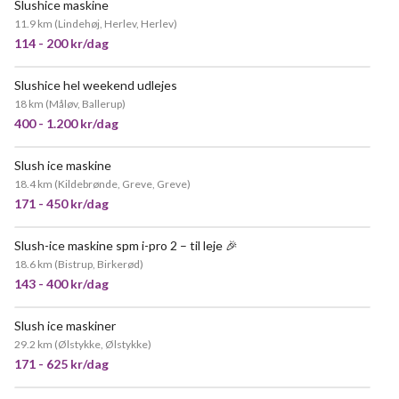
Slushice maskine
POPULÆR
11.9 km
(
Lindehøj, Herlev, Herlev
)
114 - 200 kr/dag
Slushice hel weekend udlejes
18 km
(
Måløv, Ballerup
)
400 - 1.200 kr/dag
Slush ice maskine
18.4 km
(
Kildebrønde, Greve, Greve
)
171 - 450 kr/dag
Slush-ice maskine spm i-pro 2 – til leje 🎉
POPULÆR
18.6 km
(
Bistrup, Birkerød
)
143 - 400 kr/dag
Slush ice maskiner
29.2 km
(
Ølstykke, Ølstykke
)
171 - 625 kr/dag