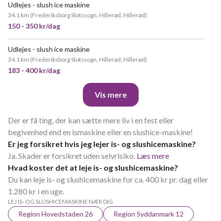
Udlejes - slush ice maskine
34.1 km
(
Frederiksborg Slotssogn, Hillerød, Hillerød
)
150 - 350 kr/dag
Udlejes - slush ice maskine
POPULÆR
34.1 km
(
Frederiksborg Slotssogn, Hillerød, Hillerød
)
183 - 400 kr/dag
Vis mere
Der er få ting, der kan sætte mere liv i en fest eller
begivenhed end en ismaskine eller en slushice-maskine!
Er jeg forsikret hvis jeg lejer is- og slushicemaskine?
Ja. Skader er forsikret uden selvrisiko.
Læs mere
Hvad koster det at leje is- og slushicemaskine?
Du kan leje is- og slushicemaskine for ca. 400 kr pr. dag eller
1.280 kr i en uge.
LEJ IS- OG SLUSHICEMASKINE NÆR DIG
Region Hovedstaden 26
Region Syddanmark 12