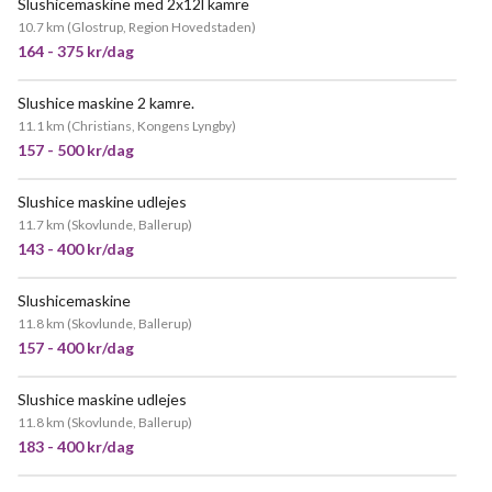
Slushicemaskine med 2x12l kamre
POPULÆR
10.7 km
(
Glostrup, Region Hovedstaden
)
164 - 375 kr/dag
Slushice maskine 2 kamre.
MEGET POPULÆR
11.1 km
(
Christians, Kongens Lyngby
)
157 - 500 kr/dag
Slushice maskine udlejes
POPULÆR
11.7 km
(
Skovlunde, Ballerup
)
143 - 400 kr/dag
Slushicemaskine
11.8 km
(
Skovlunde, Ballerup
)
157 - 400 kr/dag
Slushice maskine udlejes
11.8 km
(
Skovlunde, Ballerup
)
183 - 400 kr/dag