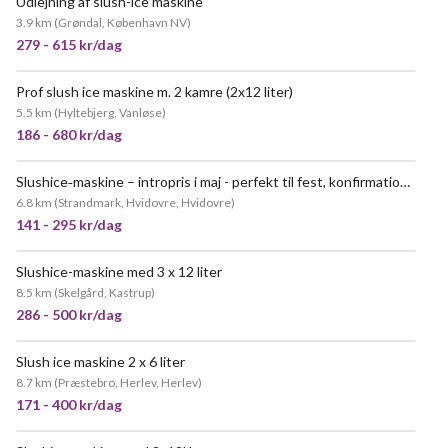
Udlejning af slush-ice maskine
POPULÆR
3.9 km
(
Grøndal, København NV
)
279 - 615 kr/dag
Prof slush ice maskine m. 2 kamre (2x12 liter)
MEGET POPULÆR
5.5 km
(
Hyltebjerg, Vanløse
)
186 - 680 kr/dag
Slushice‑maskine – intropris i maj - perfekt til fest, konfirmation, fødselsdag,polterabend og firmaevents!
POPULÆR
6.8 km
(
Strandmark, Hvidovre, Hvidovre
)
141 - 295 kr/dag
Slushice-maskine med 3 x 12 liter
8.5 km
(
Skelgård, Kastrup
)
286 - 500 kr/dag
Slush ice maskine 2 x 6 liter
8.7 km
(
Præstebro, Herlev, Herlev
)
171 - 400 kr/dag