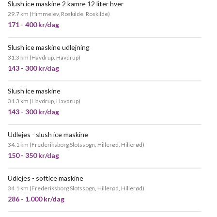
Slush ice maskine 2 kamre 12 liter hver
MEGET POPULÆR
29.7 km
(
Himmelev, Roskilde, Roskilde
)
171 - 400 kr/dag
Slush ice maskine udlejning
31.3 km
(
Havdrup, Havdrup
)
143 - 300 kr/dag
Slush ice maskine
MEGET POPULÆR
31.3 km
(
Havdrup, Havdrup
)
143 - 300 kr/dag
Udlejes - slush ice maskine
POPULÆR
34.1 km
(
Frederiksborg Slotssogn, Hillerød, Hillerød
)
150 - 350 kr/dag
Udlejes - softice maskine
POPULÆR
34.1 km
(
Frederiksborg Slotssogn, Hillerød, Hillerød
)
286 - 1.000 kr/dag