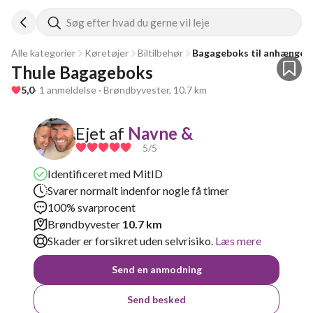
Søg efter hvad du gerne vil leje
Alle kategorier
Køretøjer
Biltilbehør
Bagageboks til anhænger
Thule Bagageboks
5,0
· 1 anmeldelse · Brøndbyvester, 10.7 km
Ejet af
Navne &
5
/5
Identificeret med MitID
Svarer normalt indenfor nogle få timer
100% svarprocent
Brøndbyvester
10.7 km
Skader er forsikret uden selvrisiko.
Læs mere
Send en anmodning
Send besked