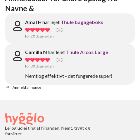
Navne &
Amal H
har lejet
Thule bagageboks
5
/5
for 20 dage siden
Camilla N
har lejet
Thule Arcos Large
5
/5
for 30 dage siden
Nemt og effektivt - det fungerede super!
Anmeld annonce
Lej og udlej ting af hinanden. Nemt, trygt og
forsikret.