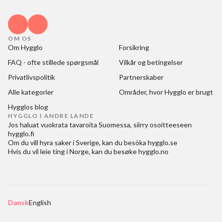
OM OS
Om Hygglo
Forsikring
FAQ - ofte stillede spørgsmål
Vilkår og betingelser
Privatlivspolitik
Partnerskaber
Alle kategorier
Områder, hvor Hygglo er brugt
Hygglos blog
HYGGLO I ANDRE LANDE
Jos haluat
vuokrata tavaroita Suomessa
, siirry osoitteeseen
hygglo.fi
Om du vill
hyra saker i Sverige
, kan du besöka
hygglo.se
Hvis du vil
leie ting i Norge
, kan du besøke
hygglo.no
Dansk
English