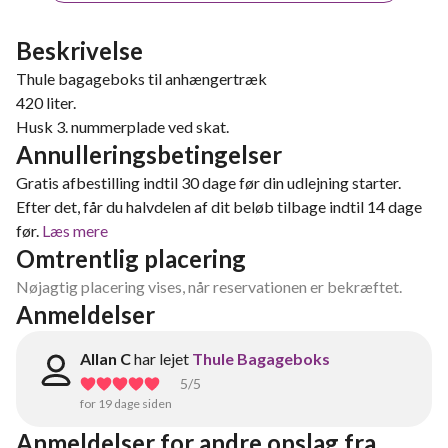
Beskrivelse
Thule bagageboks til anhængertræk
420 liter.
Husk 3. nummerplade ved skat.
Annulleringsbetingelser
Gratis afbestilling indtil 30 dage før din udlejning starter.
Efter det, får du halvdelen af dit beløb tilbage indtil 14 dage
før.
Læs mere
Omtrentlig placering
Nøjagtig placering vises, når reservationen er bekræftet.
Anmeldelser
Allan C
har lejet
Thule Bagageboks
5
/5
for 19 dage siden
Anmeldelser for andre opslag fra 