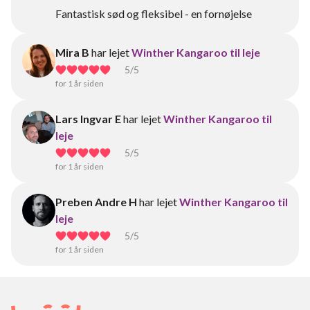
Fantastisk sød og fleksibel - en fornøjelse
Mira B
har lejet
Winther Kangaroo til leje
5
/5
for 1 år siden
Lars Ingvar E
har lejet
Winther Kangaroo til
leje
5
/5
for 1 år siden
Preben Andre H
har lejet
Winther Kangaroo til
leje
5
/5
for 1 år siden