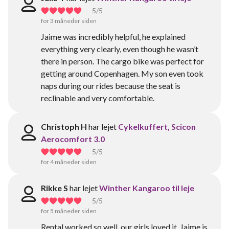
5
/5
for 3 måneder siden
Jaime was incredibly helpful, he explained
everything very clearly, even though he wasn’t
there in person. The cargo bike was perfect for
getting around Copenhagen. My son even took
naps during our rides because the seat is
reclinable and very comfortable.
Christoph H
har lejet
Cykelkuffert, Scicon
Aerocomfort 3.0
5
/5
for 4 måneder siden
Rikke S
har lejet
Winther Kangaroo til leje
5
/5
for 5 måneder siden
Rental worked so well, our girls loved it. Jaime is