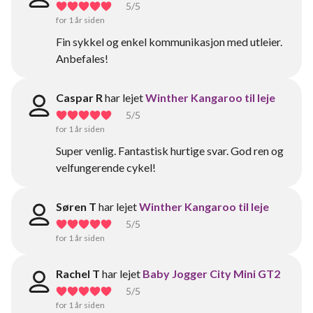
5
/5
for 1 år siden
Fin sykkel og enkel kommunikasjon med utleier.
Anbefales!
Caspar R
har lejet
Winther Kangaroo til leje
5
/5
for 1 år siden
Super venlig. Fantastisk hurtige svar. God ren og
velfungerende cykel!
Søren T
har lejet
Winther Kangaroo til leje
5
/5
for 1 år siden
Rachel T
har lejet
Baby Jogger City Mini GT2
5
/5
for 1 år siden