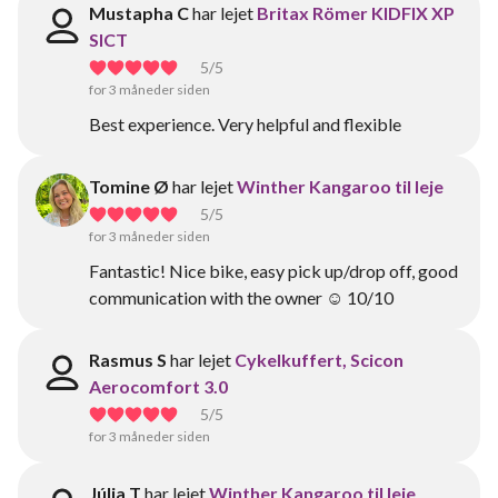
Mustapha C
har lejet
Britax Römer KIDFIX XP
SICT
5
/5
for 3 måneder siden
Best experience. Very helpful and flexible
Tomine Ø
har lejet
Winther Kangaroo til leje
5
/5
for 3 måneder siden
Fantastic! Nice bike, easy pick up/drop off, good
communication with the owner ☺️ 10/10
Rasmus S
har lejet
Cykelkuffert, Scicon
Aerocomfort 3.0
5
/5
for 3 måneder siden
Júlia T
har lejet
Winther Kangaroo til leje