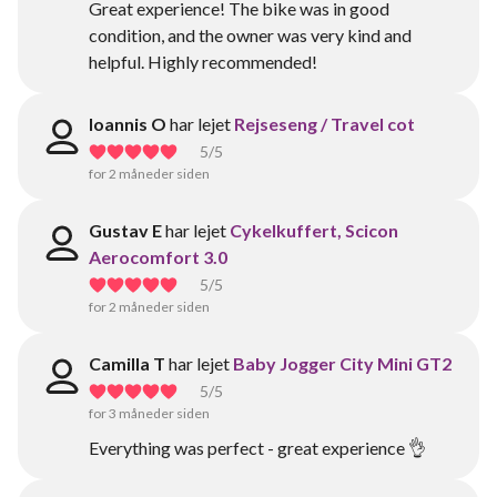
Great experience! The bike was in good
condition, and the owner was very kind and
helpful. Highly recommended!
Ioannis O
har lejet
Rejseseng / Travel cot
5
/5
for 2 måneder siden
Gustav E
har lejet
Cykelkuffert, Scicon
Aerocomfort 3.0
5
/5
for 2 måneder siden
Camilla T
har lejet
Baby Jogger City Mini GT2
5
/5
for 3 måneder siden
Everything was perfect - great experience 👌