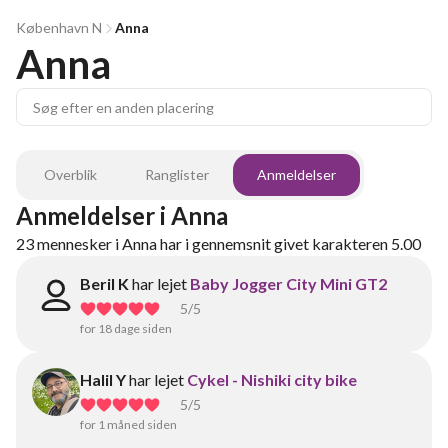
København N
Anna
Anna
Overblik
Ranglister
Anmeldelser
Anmeldelser
i
Anna
23
mennesker
i
Anna
har i gennemsnit givet karakteren
5.00
Beril K
har lejet
Baby Jogger City Mini GT2
5
/5
for 18 dage siden
Halil Y
har lejet
Cykel - Nishiki city bike
5
/5
for 1 måned siden