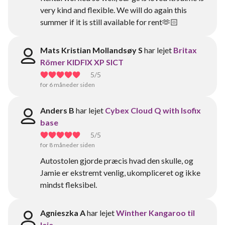
very kind and flexible. We will do again this
summer if it is still available for rent🫶🏻
Mats Kristian Mollandsøy S
har lejet
Britax
Römer KIDFIX XP SICT
5
/5
for 6 måneder siden
Anders B
har lejet
Cybex Cloud Q with Isofix
base
5
/5
for 8 måneder siden
Autostolen gjorde præcis hvad den skulle, og
Jamie er ekstremt venlig, ukompliceret og ikke
mindst fleksibel.
Agnieszka A
har lejet
Winther Kangaroo til
leje