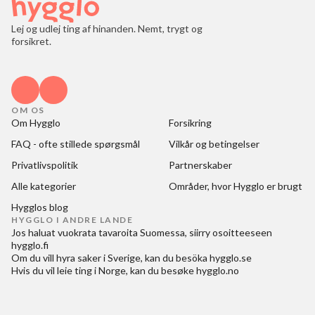
Lej og udlej ting af hinanden. Nemt, trygt og
forsikret.
OM OS
Om Hygglo
Forsikring
FAQ - ofte stillede spørgsmål
Vilkår og betingelser
Privatlivspolitik
Partnerskaber
Alle kategorier
Områder, hvor Hygglo er brugt
Hygglos blog
HYGGLO I ANDRE LANDE
Jos haluat
vuokrata tavaroita Suomessa
, siirry osoitteeseen
hygglo.fi
Om du vill
hyra saker i Sverige
, kan du besöka
hygglo.se
Hvis du vil
leie ting i Norge
, kan du besøke
hygglo.no