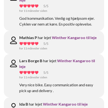
5
/5
for 11 måneder siden
God kommunikation. Venlig og hjælpsom ejer.
Cyklen var nem at køre. En positiv oplevelse.
Mathias P
har lejet
Winther Kangaroo til leje
5
/5
for 11 måneder siden
Lars Borge B
har lejet
Winther Kangaroo til
leje
5
/5
for 11 måneder siden
Very nice bike. Easy communication and easy
pick up and delivery .
Ida B
har lejet
Winther Kangaroo til leje