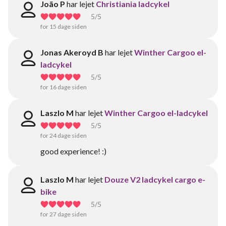
João P
har lejet
Christiania ladcykel
5
/5
for 15 dage siden
Jonas Akeroyd B
har lejet
Winther Cargoo el-
ladcykel
5
/5
for 16 dage siden
Laszlo M
har lejet
Winther Cargoo el-ladcykel
5
/5
for 24 dage siden
good experience! :)
Laszlo M
har lejet
Douze V2 ladcykel cargo e-
bike
5
/5
for 27 dage siden