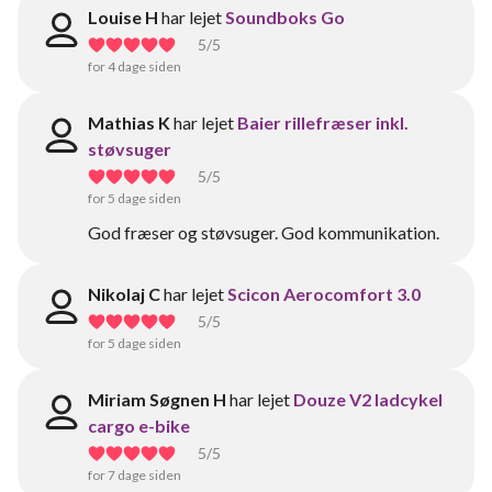
Louise H
har lejet
Soundboks Go
5
/5
for 4 dage siden
Mathias K
har lejet
Baier rillefræser inkl.
støvsuger
5
/5
for 5 dage siden
God fræser og støvsuger. God kommunikation.
Nikolaj C
har lejet
Scicon Aerocomfort 3.0
5
/5
for 5 dage siden
Miriam Søgnen H
har lejet
Douze V2 ladcykel
cargo e-bike
5
/5
for 7 dage siden