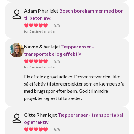
Adam P
har lejet
Bosch borehammer med bor
til beton mv.
5
/5
for 3 måneder siden
Navne &
har lejet
Tæpperenser -
transportabel og effektiv
5
/5
for 4 måneder siden
Fin aftale og sød udlejer. Desværre var den ikke
så effektiv til store projekter som en kæmpe sofa
med brugsspor efter børn. God til mindre
projekter og evt til bilsæder.
Gitte R
har lejet
Tæpperenser - transportabel
og effektiv
5
/5