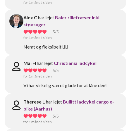
for 1 måned siden
Alex C
har lejet
Baier rillefræser inkl.
støvsuger
5
/5
for 1 måned siden
Nemt og fleksibelt 👍🏻
Mai H
har lejet
Christiania ladcykel
5
/5
for 1 måned siden
Vi har virkelig været glade for at låne den!
Therese L
har lejet
Bullitt ladcykel cargo e-
bike (Aarhus)
5
/5
for 1 måned siden