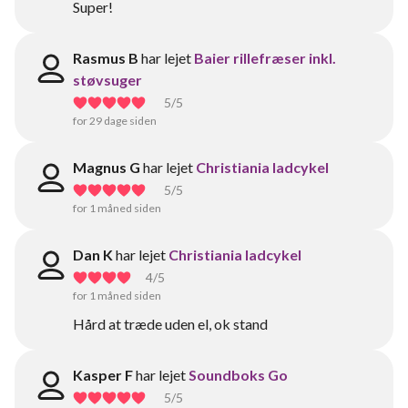
Super!
Rasmus B
har lejet
Baier rillefræser inkl.
støvsuger
5
/5
for 29 dage siden
Magnus G
har lejet
Christiania ladcykel
5
/5
for 1 måned siden
Dan K
har lejet
Christiania ladcykel
4
/5
for 1 måned siden
Hård at træde uden el, ok stand
Kasper F
har lejet
Soundboks Go
5
/5