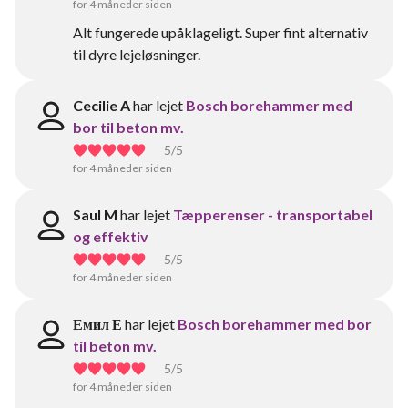
for 4 måneder siden
Alt fungerede upåklageligt. Super fint alternativ
til dyre lejeløsninger.
Cecilie A
har lejet
Bosch borehammer med
bor til beton mv.
5
/5
for 4 måneder siden
Saul M
har lejet
Tæpperenser - transportabel
og effektiv
5
/5
for 4 måneder siden
Емил Е
har lejet
Bosch borehammer med bor
til beton mv.
5
/5
for 4 måneder siden