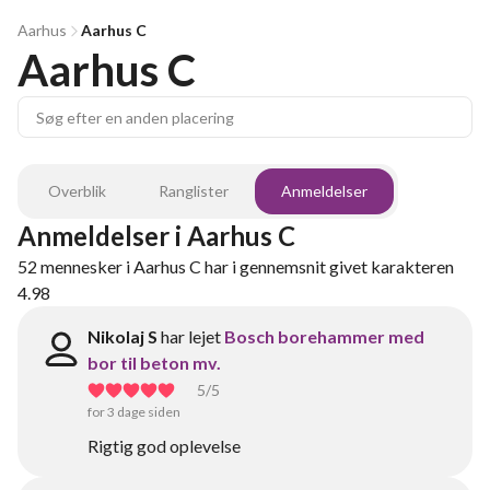
Aarhus
Aarhus C
Aarhus C
Overblik
Ranglister
Anmeldelser
Anmeldelser
i
Aarhus C
52
mennesker
i
Aarhus C
har i gennemsnit givet karakteren
4.98
Nikolaj S
har lejet
Bosch borehammer med
bor til beton mv.
5
/5
for 3 dage siden
Rigtig god oplevelse