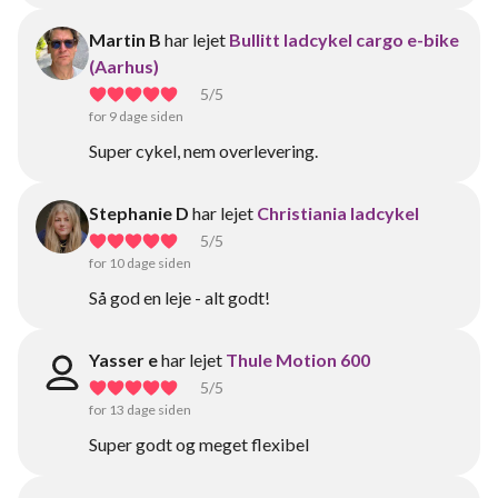
Martin B
har lejet
Bullitt ladcykel cargo e-bike
(Aarhus)
5
/5
for 9 dage siden
Super cykel, nem overlevering.
Stephanie D
har lejet
Christiania ladcykel
5
/5
for 10 dage siden
Så god en leje - alt godt!
Yasser e
har lejet
Thule Motion 600
5
/5
for 13 dage siden
Super godt og meget flexibel