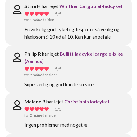
Stine H
har lejet
Winther Cargoo el-ladcykel
5
/5
for 1 måned siden
En virkelig god cykel og Jesper er så venlig og
hjælpsom :) 10 ud af 10. Kan kun anbefale
Philip R
har lejet
Bullitt ladcykel cargo e-bike
(Aarhus)
5
/5
for 2 måneder siden
Super ærlig og god kunde service
Malene B
har lejet
Christiania ladcykel
5
/5
for 2 måneder siden
Ingen problemer med noget ☺️