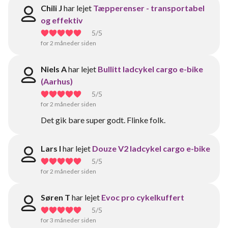
Chili J
har lejet
Tæpperenser - transportabel
og effektiv
5
/5
for 2 måneder siden
Niels A
har lejet
Bullitt ladcykel cargo e-bike
(Aarhus)
5
/5
for 2 måneder siden
Det gik bare super godt. Flinke folk.
Lars l
har lejet
Douze V2 ladcykel cargo e-bike
5
/5
for 2 måneder siden
Søren T
har lejet
Evoc pro cykelkuffert
5
/5
for 3 måneder siden