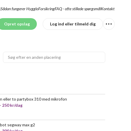
Sådan fungerer Hygglo
Forsikring
FAQ - ofte stillede spørgsmål
Kontakt
K
Opret opslag
Log ind eller tilmeld dig
en eller to partybox 310 med mikrofon
POPULÆR
- 250 kr/dag
bot segway max g2
- 300 kr/dag