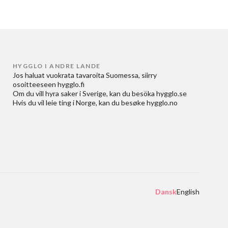
HYGGLO I ANDRE LANDE
Jos haluat
vuokrata tavaroita Suomessa
, siirry
osoitteeseen
hygglo.fi
Om du vill
hyra saker i Sverige
, kan du besöka
hygglo.se
Hvis du vil
leie ting i Norge
, kan du besøke
hygglo.no
Dansk
English