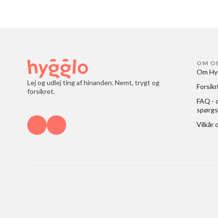
OM O
Om Hy
Lej og udlej ting af hinanden. Nemt, trygt og
Forsikr
forsikret.
FAQ - o
spørgs
Vilkår 