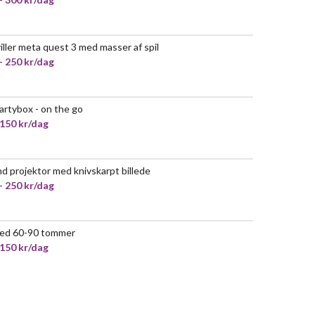
riller meta quest 3 med masser af spil
POPULÆR
- 250 kr/dag
partybox - on the go
 150 kr/dag
 hd projektor med knivskarpt billede
POPULÆR
- 250 kr/dag
ed 60-90 tommer
 150 kr/dag