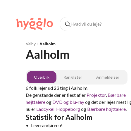
Valby
Aalholm
Aalholm
Overblik
Ranglister
Anmeldelser
6
folk lejer ud
23
ting
i
Aalholm
.
De genstande der er flest af er
Projektor
,
Bærbare
højttalere
og
DVD og blu-ray
og det der lejes mest li
nu er
Ladcykel
,
Hoppeborg
og
Bærbare højttalere
.
Statistik for
Aalholm
•
Leverandører:
6