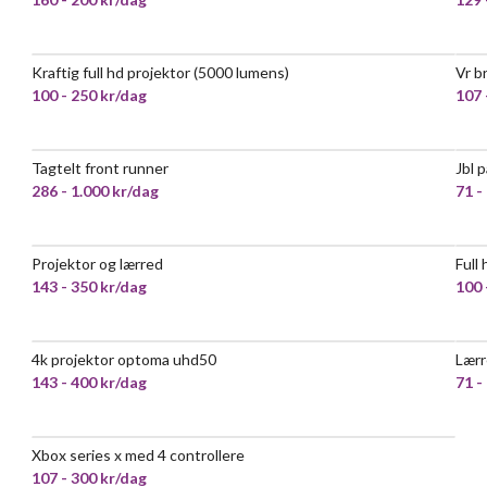
Kraftig full hd projektor (5000 lumens)
Vr b
100 - 250 kr/dag
107 
Tagtelt front runner
Jbl 
286 - 1.000 kr/dag
71 -
Projektor og lærred
Full
143 - 350 kr/dag
100 
4k projektor optoma uhd50
Lærr
143 - 400 kr/dag
71 -
Xbox series x med 4 controllere
107 - 300 kr/dag