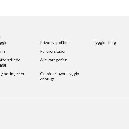
S
gglo
Privatlivspolitik
Hygglos blog
ing
Partnerskaber
fte stillede 
Alle kategorier
mål
og betingelser
Områder, hvor Hygglo 
er brugt