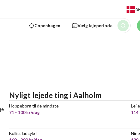
D
Copenhagen
Vælg lejeperiode
Nyligt lejede ting
i
Aalholm
Hoppeborg til de mindste
Lej 
POPULÆR
ge
71 - 100 kr/dag
114 
Bullitt ladcykel
Nine
MEGET POPULÆR
160 - 200 kr/dag
129 