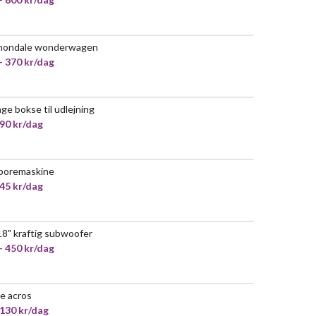
nondale wonderwagen
- 370 kr/dag
ge bokse til udlejning
 90 kr/dag
boremaskine
 45 kr/dag
18" kraftig subwoofer
- 450 kr/dag
e acros
 130 kr/dag