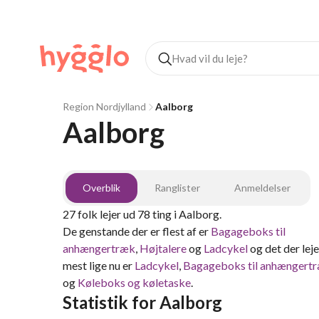
Region Nordjylland
Aalborg
Aalborg
Overblik
Ranglister
Anmeldelser
27
folk lejer ud
78
ting
i
Aalborg
.
De genstande der er flest af er
Bagageboks til
anhængertræk
,
Højtalere
og
Ladcykel
og det der lej
mest lige nu er
Ladcykel
,
Bagageboks til anhængert
og
Køleboks og køletaske
.
Statistik for
Aalborg