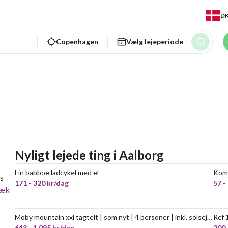
D
Copenhagen
Vælg lejeperiode
Nyligt lejede ting
i
Aalborg
Fin babboe ladcykel med el
Komp
POPULÆR
es
171 - 320 kr/dag
57 -
ræk
Moby mountain xxl tagtelt | som nyt | 4 personer | inkl. solsejl og ekstraudstyr
Rcf 
NY!
643 - 1.095 kr/dag
200 