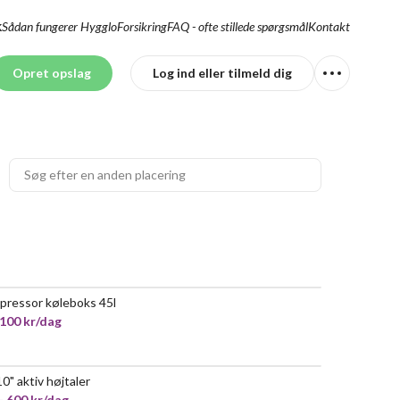
Sådan fungerer Hygglo
Forsikring
FAQ - ofte stillede spørgsmål
Kontakt
K
Opret opslag
Log ind eller tilmeld dig
ressor køleboks 45l
POPULÆR
 100 kr/dag
10" aktiv højtaler
- 600 kr/dag