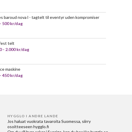
s baroud nova l - tagtelt til eventyr uden kompromiser
- 500 kr/dag
fest telt
0 - 2.000 kr/dag
ice maskine
- 450 kr/dag
HYGGLO I ANDRE LANDE
Jos haluat
vuokrata tavaroita Suomessa
, siirry
osoitteeseen
hygglo.fi
Om du vill
hyra saker i Sverige
, kan du besöka
hygglo.se