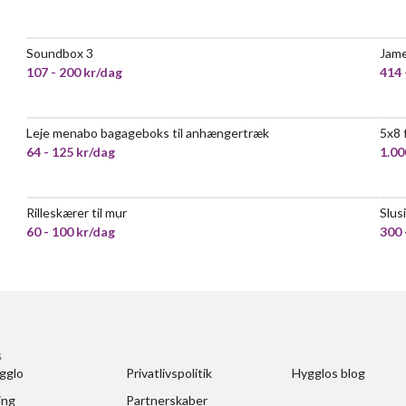
Soundbox 3
Jame
POPULÆR
107 - 200 kr/dag
414 
Leje menabo bagageboks til anhængertræk
5x8 
POPULÆR
64 - 125 kr/dag
1.00
Rilleskærer til mur
Slus
MEGET POPULÆR
60 - 100 kr/dag
300 
S
gglo
Privatlivspolitik
Hygglos blog
ing
Partnerskaber