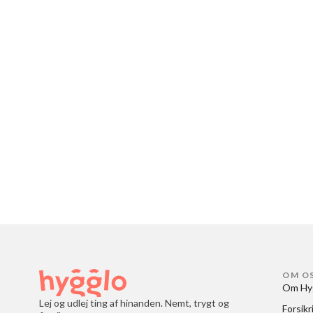
OM O
Om Hy
Lej og udlej ting af hinanden. Nemt, trygt og
Forsikr