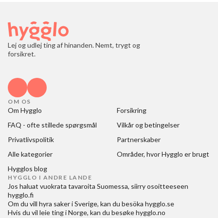
Lej og udlej ting af hinanden. Nemt, trygt og
forsikret.
OM OS
Om Hygglo
Forsikring
FAQ - ofte stillede spørgsmål
Vilkår og betingelser
Privatlivspolitik
Partnerskaber
Alle kategorier
Områder, hvor Hygglo er brugt
Hygglos blog
HYGGLO I ANDRE LANDE
Jos haluat
vuokrata tavaroita Suomessa
, siirry osoitteeseen
hygglo.fi
Om du vill
hyra saker i Sverige
, kan du besöka
hygglo.se
Hvis du vil
leie ting i Norge
, kan du besøke
hygglo.no