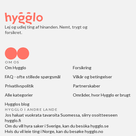
Lej og udlej ting af hinanden. Nemt, trygt og
forsikret.
OM OS
Om Hygglo
Forsikring
FAQ - ofte stillede spørgsmål
Vilkår og betingelser
Privatlivspolitik
Partnerskaber
Alle kategorier
Områder, hvor Hygglo er brugt
Hygglos blog
HYGGLO I ANDRE LANDE
Jos haluat
vuokrata tavaroita Suomessa
, siirry osoitteeseen
hygglo.fi
Om du vill
hyra saker i Sverige
, kan du besöka
hygglo.se
Hvis du vil
leie ting i Norge
, kan du besøke
hygglo.no