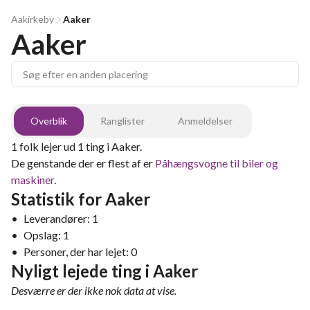
Aakirkeby
Aaker
Aaker
Overblik
Ranglister
Anmeldelser
1
folk lejer ud
1
ting
i
Aaker
.
De genstande der er flest af er
Påhængsvogne til biler og
maskiner
.
Statistik for
Aaker
•
Leverandører:
1
•
Opslag:
1
•
Personer, der har lejet:
0
Nyligt lejede ting
i
Aaker
Desværre er der ikke nok data at vise.