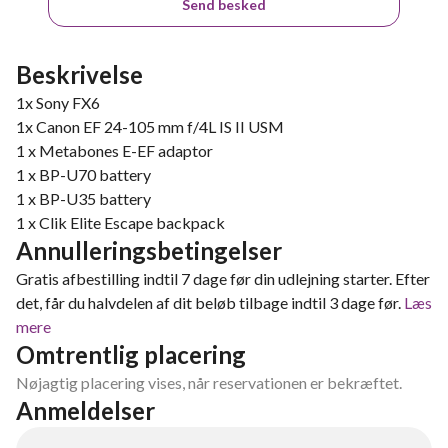
Send besked
Beskrivelse
1x Sony FX6
1x Canon EF 24-105 mm f/4L IS II USM
1 x Metabones E-EF adaptor
1 x BP-U70 battery
1 x BP-U35 battery
1 x Clik Elite Escape backpack
Annulleringsbetingelser
Gratis afbestilling indtil 7 dage før din udlejning starter. Efter
det, får du halvdelen af dit beløb tilbage indtil 3 dage før.
Læs
mere
Omtrentlig placering
Nøjagtig placering vises, når reservationen er bekræftet.
Anmeldelser