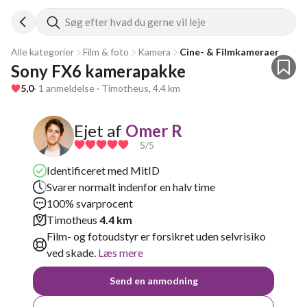
Søg efter hvad du gerne vil leje
Alle kategorier
Film & foto
Kamera
Cine- & Filmkameraer
Sony FX6 kamerapakke
5,0
· 1 anmeldelse · Timotheus, 4.4 km
Ejet af
Omer R
5
/5
Identificeret med MitID
Svarer normalt indenfor en halv time
100% svarprocent
Timotheus
4.4 km
Film- og fotoudstyr er forsikret uden selvrisiko
ved skade.
Læs mere
Send en anmodning