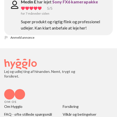
Medin E
har lejet
Sony FX6 kamerapakke
5
/5
for 7 måneder siden
Super produkt og rigtig flink og professionel
udlejer. Kan klart anbefale at leje her!
Anmeld annonce
Lej og udlej ting af hinanden. Nemt, trygt og
forsikret.
OM OS
Om Hygglo
Forsikring
FAQ - ofte stillede spørgsmål
Vilkår og betingelser