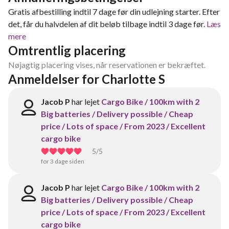
Gratis afbestilling indtil 7 dage før din udlejning starter. Efter
det, får du halvdelen af dit beløb tilbage indtil 3 dage før.
Læs
mere
Omtrentlig placering
Nøjagtig placering vises, når reservationen er bekræftet.
Anmeldelser for Charlotte S
Jacob P
har lejet
Cargo Bike / 100km with 2
Big batteries / Delivery possible / Cheap
price / Lots of space / From 2023 / Excellent
cargo bike
5
/5
for 3 dage siden
Jacob P
har lejet
Cargo Bike / 100km with 2
Big batteries / Delivery possible / Cheap
price / Lots of space / From 2023 / Excellent
cargo bike