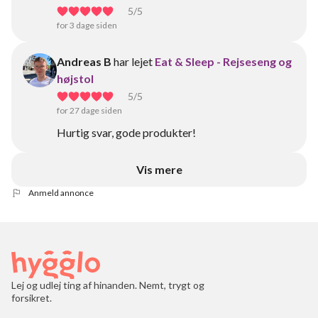
5
/5
for 3 dage siden
Andreas B
har lejet
Eat & Sleep - Rejseseng og
højstol
5
/5
for 27 dage siden
Hurtig svar, gode produkter!
Vis mere
Anmeld annonce
Lej og udlej ting af hinanden. Nemt, trygt og
forsikret.