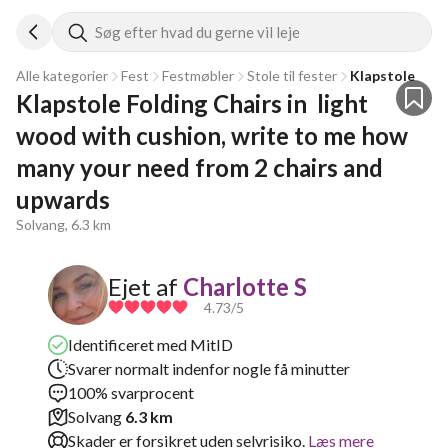
Søg efter hvad du gerne vil leje
Alle kategorier
Fest
Festmøbler
Stole til fester
Klapstole
Klapstole Folding Chairs in  light 
wood with cushion, write to me how 
many your need from 2 chairs and 
upwards
Solvang, 6.3 km
Ejet af
Charlotte S
4.73
/5
Identificeret med MitID
Svarer normalt indenfor nogle få minutter
100% svarprocent
Solvang
6.3 km
Skader er forsikret uden selvrisiko.
Læs mere