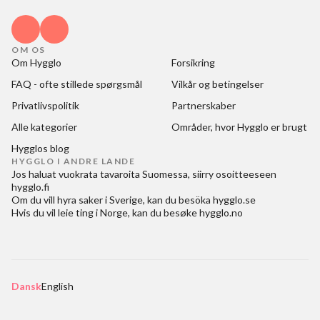
OM OS
Om Hygglo
Forsikring
FAQ - ofte stillede spørgsmål
Vilkår og betingelser
Privatlivspolitik
Partnerskaber
Alle kategorier
Områder, hvor Hygglo er brugt
Hygglos blog
HYGGLO I ANDRE LANDE
Jos haluat
vuokrata tavaroita Suomessa
, siirry osoitteeseen
hygglo.fi
Om du vill
hyra saker i Sverige
, kan du besöka
hygglo.se
Hvis du vil
leie ting i Norge
, kan du besøke
hygglo.no
Dansk
English