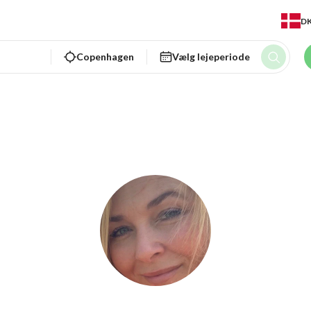
D
Copenhagen
Vælg lejeperiode
Charlotte S