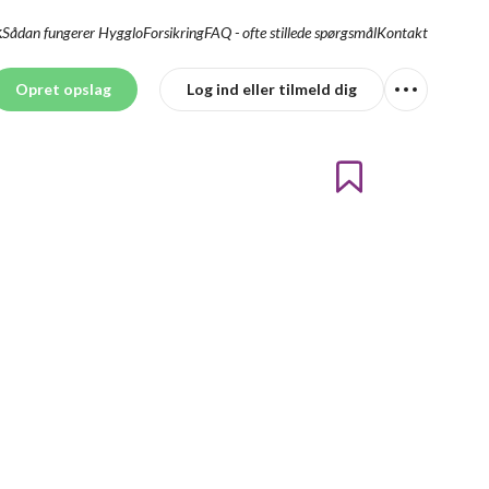
Sådan fungerer Hygglo
Forsikring
FAQ - ofte stillede spørgsmål
Kontakt
K
Opret opslag
Log ind eller tilmeld dig