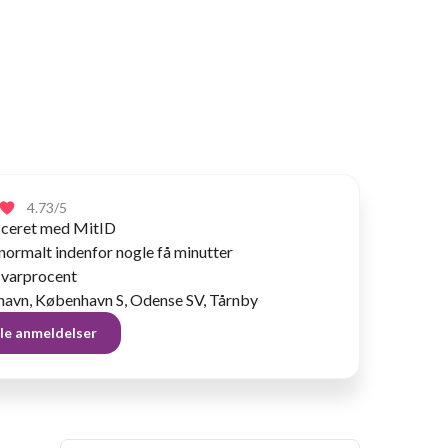
4.73
/5
ficeret med MitID
normalt indenfor nogle få minutter
varprocent
avn, København S, Odense SV, Tårnby
lle anmeldelser