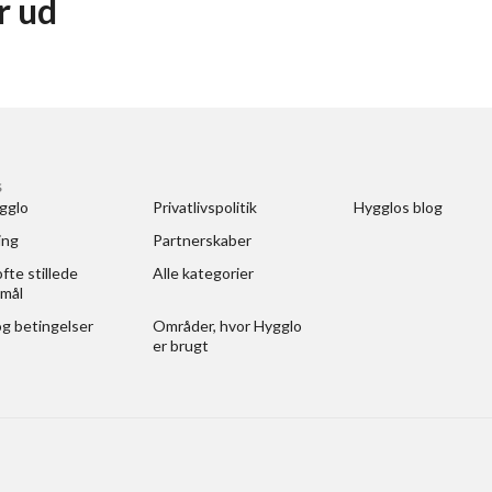
er ud
S
gglo
Privatlivspolitik
Hygglos blog
ing
Partnerskaber
fte stillede 
Alle kategorier
mål
og betingelser
Områder, hvor Hygglo 
er brugt