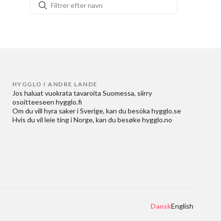
HYGGLO I ANDRE LANDE
Jos haluat
vuokrata tavaroita Suomessa
, siirry
osoitteeseen
hygglo.fi
Om du vill
hyra saker i Sverige
, kan du besöka
hygglo.se
Hvis du vil
leie ting i Norge
, kan du besøke
hygglo.no
Dansk
English