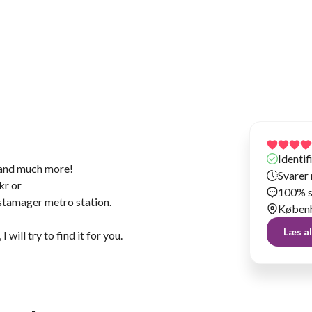
Har lejet vores ting ud siden 2023
Identi
nd much more!
Svarer 
kr or
100% s
stamager metro station.
Københ
Læs a
 will try to find it for you.