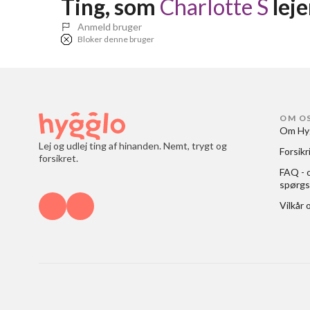
Ting, som 
Charlotte S
 lej
Anmeld bruger
Bloker denne bruger
OM O
Om Hy
Lej og udlej ting af hinanden. Nemt, trygt og
Forsikr
forsikret.
FAQ - o
spørgs
Vilkår 