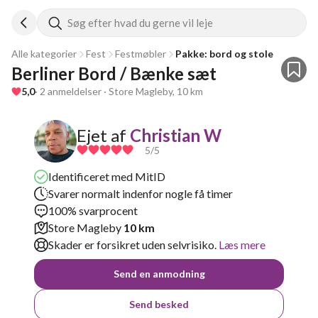
Søg efter hvad du gerne vil leje
Alle kategorier
Fest
Festmøbler
Pakke: bord og stole
Berliner Bord / Bænke sæt
5,0
· 2 anmeldelser · Store Magleby, 10 km
Ejet af
Christian W
5
/5
Identificeret med MitID
Svarer normalt indenfor nogle få timer
100% svarprocent
Store Magleby
10 km
Skader er forsikret uden selvrisiko.
Læs mere
Send en anmodning
Send besked