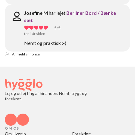
Josefine M
har lejet
Berliner Bord / Bænke
sæt
5
/5
for 1 år siden
Nemt og praktisk :-)
Anmeld annonce
Lej og udlej ting af hinanden. Nemt, trygt og
forsikret.
OM OS
Om Hygglo
Forsikring