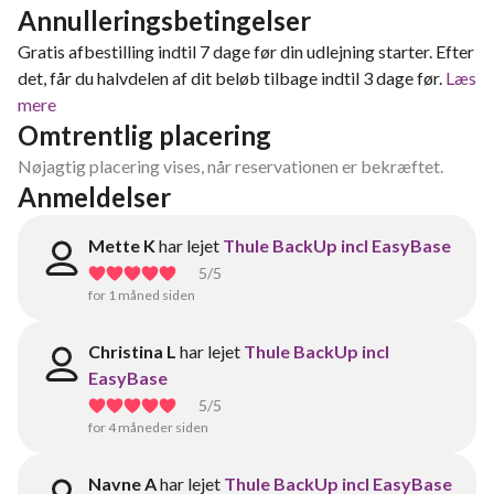
Annulleringsbetingelser
Gratis afbestilling indtil 7 dage før din udlejning starter. Efter
det, får du halvdelen af dit beløb tilbage indtil 3 dage før.
Læs
mere
Omtrentlig placering
Nøjagtig placering vises, når reservationen er bekræftet.
Anmeldelser
Mette K
har lejet
Thule BackUp incl EasyBase
5
/5
for 1 måned siden
Christina L
har lejet
Thule BackUp incl
EasyBase
5
/5
for 4 måneder siden
Navne A
har lejet
Thule BackUp incl EasyBase