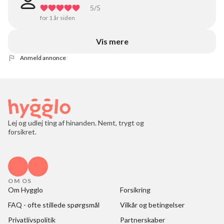
5
/5
for 1 år siden
Vis mere
Anmeld annonce
Lej og udlej ting af hinanden. Nemt, trygt og
forsikret.
OM OS
Om Hygglo
Forsikring
FAQ - ofte stillede spørgsmål
Vilkår og betingelser
Privatlivspolitik
Partnerskaber