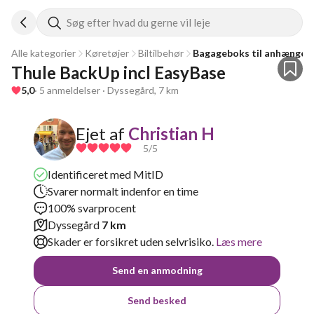
Søg efter hvad du gerne vil leje
Alle kategorier
Køretøjer
Biltilbehør
Bagageboks til anhænger
Thule BackUp incl EasyBase
5,0
· 5 anmeldelser · Dyssegård, 7 km
Ejet af
Christian H
5
/5
Identificeret med MitID
Svarer normalt indenfor en time
100% svarprocent
Dyssegård
7 km
Skader er forsikret uden selvrisiko.
Læs mere
Send en anmodning
Send besked