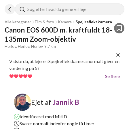
Søg efter hvad du gerne vil leje
Alle kategorier
Film & foto
Kamera
Spejlreflekskamera
Canon EOS 600D m. kraftfuldt 18-
135mm Zoom-objektiv
Herlev, Herlev, Herlev, 9.7 km
Vidste du, at lejere i Spejlreflekskamera normalt giver en
vurdering på 5?
Se flere
Ejet af
Jannik B
Identificeret med MitID
Svarer normalt indenfor nogle få timer