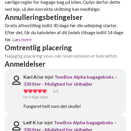
særlige regler for bagage bag på bilen. Oplys derfor dette
ved leje, så den korrekte skiltning kan medfølge.
Annulleringsbetingelser
Gratis afbestilling indtil 30 dage før din udlejning starter.
Efter det, får du halvdelen af dit beløb tilbage indtil 14 dage
før.
Læs mere
Omtrentlig placering
Nøjagtig placering vises, når reservationen er bekræftet.
Anmeldelser
Kari A
har lejet
TowBox Alpha bagageboks –
330 liter - Mulighed for skibøjler
5
/5
for 3 dage siden
Fungeret helt som det skulle!
Leif K
har lejet
TowBox Alpha bagageboks –
330 liter - Mulighed for skibøjler