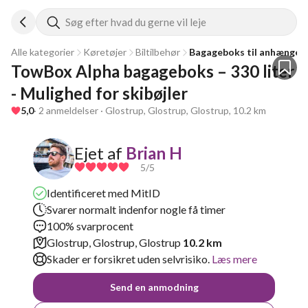
Søg efter hvad du gerne vil leje
Alle kategorier
Køretøjer
Biltilbehør
Bagageboks til anhænger
TowBox Alpha bagageboks – 330 liter 
- Mulighed for skibøjler
5,0
· 2 anmeldelser · Glostrup, Glostrup, Glostrup, 10.2 km
Ejet af
Brian H
5
/5
Identificeret med MitID
Svarer normalt indenfor nogle få timer
100% svarprocent
Glostrup, Glostrup, Glostrup
10.2 km
Skader er forsikret uden selvrisiko.
Læs mere
Send en anmodning