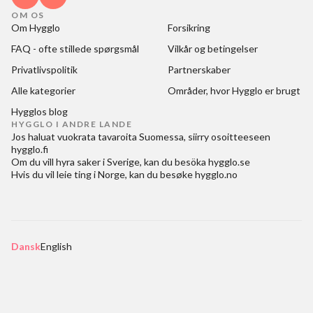
OM OS
Om Hygglo
Forsikring
FAQ - ofte stillede spørgsmål
Vilkår og betingelser
Privatlivspolitik
Partnerskaber
Alle kategorier
Områder, hvor Hygglo er brugt
Hygglos blog
HYGGLO I ANDRE LANDE
Jos haluat
vuokrata tavaroita Suomessa
, siirry osoitteeseen
hygglo.fi
Om du vill
hyra saker i Sverige
, kan du besöka
hygglo.se
Hvis du vil
leie ting i Norge
, kan du besøke
hygglo.no
Dansk
English