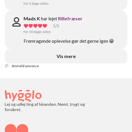
for 2 dage siden
Mads K
har lejet
Rillefræser
5
/5
for 10 dage siden
Fremragende oplevelse gør det gerne igen 😁
Vis mere
Anmeld annonce
Lej og udlej ting af hinanden. Nemt, trygt og
forsikret.