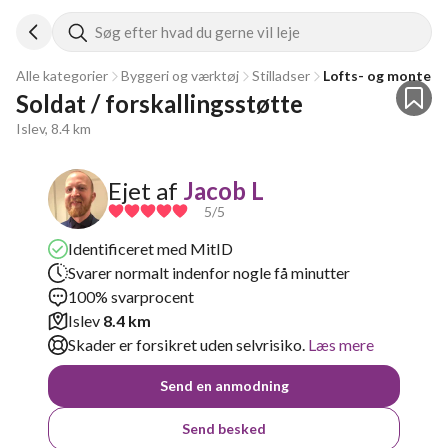
Søg efter hvad du gerne vil leje
Alle kategorier
Byggeri og værktøj
Stilladser
Lofts- og monteri
Soldat / forskallingsstøtte
Islev, 8.4 km
Ejet af
Jacob L
5
/5
Identificeret med MitID
Svarer normalt indenfor nogle få minutter
100% svarprocent
Islev
8.4 km
Skader er forsikret uden selvrisiko.
Læs mere
Send en anmodning
Send besked