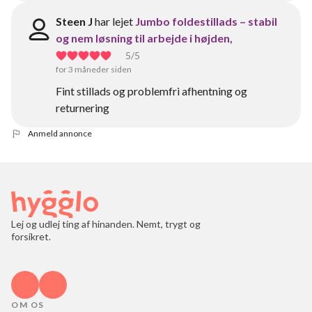
Steen J
har lejet
Jumbo foldestillads – stabil
og nem løsning til arbejde i højden,
5
/5
for 3 måneder siden
Fint stillads og problemfri afhentning og
returnering
Anmeld annonce
Lej og udlej ting af hinanden. Nemt, trygt og
forsikret.
OM OS