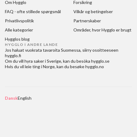
Om Hygglo
Forsikring
FAQ - ofte stillede spørgsmål
Vilkår og betingelser
Privatlivspolitik
Partnerskaber
Alle kategorier
Områder, hvor Hygglo er brugt
Hygglos blog
HYGGLO I ANDRE LANDE
Jos haluat
vuokrata tavaroita Suomessa
, siirry osoitteeseen
hygglo.fi
Om du vill
hyra saker i Sverige
, kan du besöka
hygglo.se
Hvis du vil
leie ting i Norge
, kan du besøke
hygglo.no
Dansk
English