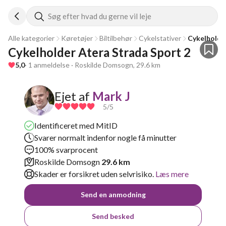
Søg efter hvad du gerne vil leje
Alle kategorier
Køretøjer
Biltilbehør
Cykelstativer
Cykelholde
Cykelholder Atera Strada Sport 2
5,0
· 1 anmeldelse · Roskilde Domsogn, 29.6 km
Ejet af
Mark J
5
/5
Identificeret med MitID
Svarer normalt indenfor nogle få minutter
100% svarprocent
Roskilde Domsogn
29.6 km
Skader er forsikret uden selvrisiko.
Læs mere
Send en anmodning
Send besked