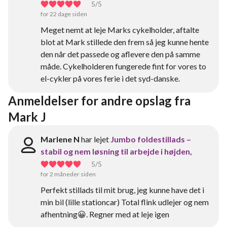
5
/5
for 22 dage siden
Meget nemt at leje Marks cykelholder, aftalte
blot at Mark stillede den frem så jeg kunne hente
den når det passede og aflevere den på samme
måde. Cykelholderen fungerede fint for vores to
el-cykler på vores ferie i det syd-danske.
Anmeldelser for andre opslag fra 
Mark J
Marlene N
har lejet
Jumbo foldestillads –
stabil og nem løsning til arbejde i højden,
5
/5
for 2 måneder siden
Perfekt stillads til mit brug, jeg kunne have det i
min bil (lille stationcar) Total flink udlejer og nem
afhentning😀. Regner med at leje igen