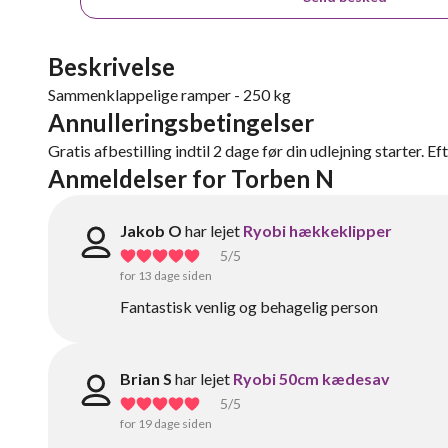
Beskrivelse
Sammenklappelige ramper - 250 kg
Annulleringsbetingelser
Gratis afbestilling indtil 2 dage før din udlejning starter. Ef
Anmeldelser for Torben N
Jakob O
har lejet
Ryobi hækkeklipper
5
/5
for 13 dage siden
Fantastisk venlig og behagelig person
Brian S
har lejet
Ryobi 50cm kædesav
5
/5
for 19 dage siden