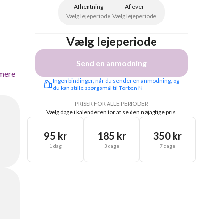
Afhentning
Aflever
Vælg lejeperiode
Vælg lejeperiode
Vælg lejeperiode
Send en anmodning
mere
Ingen bindinger, når du sender en anmodning, og 
du kan stille spørgsmål til Torben N
PRISER FOR ALLE PERIODER
Vælg dage i kalenderen for at se den nøjagtige pris.
95 kr
185 kr
350 kr
1 dag
3 dage
7 dage