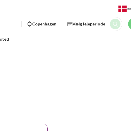
D
Copenhagen
Vælg lejeperiode
ksted