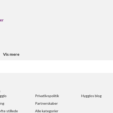
er
Vis mere
S
gglo
Privatlivspolitik
Hygglos blog
ing
Partnerskaber
fte stillede 
Alle kategorier