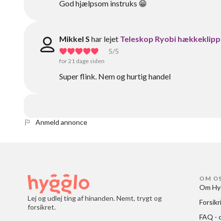
God hjælpsom instruks 😁
Mikkel S
har lejet
Teleskop Ryobi hækkeklipp
5
/5
for 21 dage siden
Super flink. Nem og hurtig handel
Anmeld annonce
OM O
Om Hy
Lej og udlej ting af hinanden. Nemt, trygt og
Forsikr
forsikret.
FAQ - o