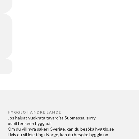
HYGGLO I ANDRE LANDE
Jos haluat
vuokrata tavaroita Suomessa
, siirry
osoitteeseen
hygglo.fi
Om du vill
hyra saker i Sverige
, kan du besöka
hygglo.se
Hvis du vil
leie ting i Norge
, kan du besøke
hygglo.no