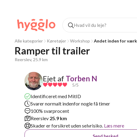
Alle kategorier
Køretøjer
Workshop
Andet inden for vær
Ramper til trailer
Reerslev, 25.9 km
Ejet af
Torben N
5
/5
Identificeret med MitID
Svarer normalt indenfor nogle få timer
100% svarprocent
Reerslev
25.9 km
Skader er forsikret uden selvrisiko.
Læs mere
Send besked