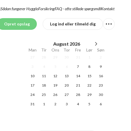
Sådan fungerer Hygglo
Forsikring
FAQ - ofte stillede spørgsmål
Kontakt
K
Opret opslag
Log ind eller tilmeld dig
August
2026
Man
Tir
Ons
Tor
Fre
Lør
Søn
27
28
29
30
31
1
2
3
4
5
6
7
8
9
10
11
12
13
14
15
16
17
18
19
20
21
22
23
24
25
26
27
28
29
30
31
1
2
3
4
5
6