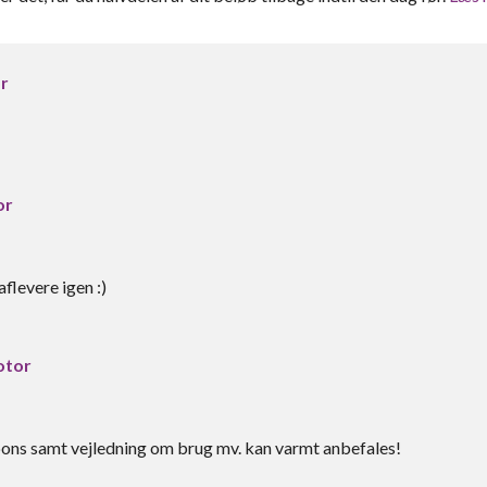
r
or
flevere igen :)
otor
pons samt vejledning om brug mv. kan varmt anbefales!