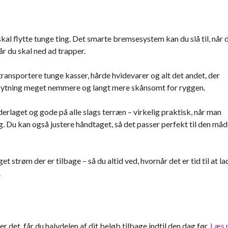
kal flytte tunge ting. Det smarte bremsesystem kan du slå til, når 
når du skal ned ad trapper.
transportere tunge kasser, hårde hvidevarer og alt det andet, der
r flytning meget nemmere og langt mere skånsomt for ryggen.
laget og gode på alle slags terræn – virkelig praktisk, når man
g. Du kan også justere håndtaget, så det passer perfekt til den måd
get strøm der er tilbage – så du altid ved, hvornår det er tid til at la
.
ter det, får du halvdelen af dit beløb tilbage indtil den dag før.
Læs 