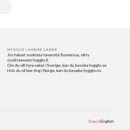
HYGGLO I ANDRE LANDE
Jos haluat
vuokrata tavaroita Suomessa
, siirry
osoitteeseen
hygglo.fi
Om du vill
hyra saker i Sverige
, kan du besöka
hygglo.se
Hvis du vil
leie ting i Norge
, kan du besøke
hygglo.no
Dansk
English