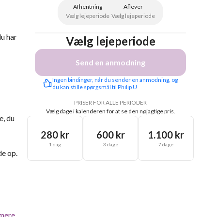
Afhentning
Aflever
Vælg lejeperiode
Vælg lejeperiode
du har
Vælg lejeperiode
Send en anmodning
Ingen bindinger, når du sender en anmodning, og 
du kan stille spørgsmål til Philip U
PRISER FOR ALLE PERIODER
Vælg dage i kalenderen for at se den nøjagtige pris.
e, du
280 kr
600 kr
1.100 kr
1 dag
3 dage
7 dage
de op.
mere