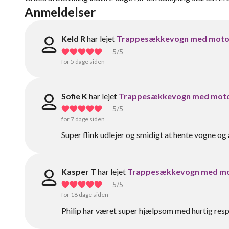
Anmeldelser
Keld R
har lejet
Trappesækkevogn med moto
5
/5
for 5 dage siden
Sofie K
har lejet
Trappesækkevogn med mot
5
/5
for 7 dage siden
Super flink udlejer og smidigt at hente vogne og a
Kasper T
har lejet
Trappesækkevogn med m
5
/5
for 18 dage siden
Philip har været super hjælpsom med hurtig res