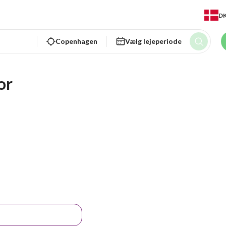
D
Copenhagen
Vælg lejeperiode
or