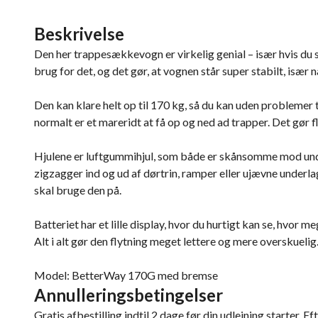
Beskrivelse
Den her trappesækkevogn er virkelig genial – især hvis du s
brug for det, og det gør, at vognen står super stabilt, især 
Den kan klare helt op til 170 kg, så du kan uden problemer 
normalt er et mareridt at få op og ned ad trapper. Det gø
Hjulene er luftgummihjul, som både er skånsomme mod under
zigzagger ind og ud af dørtrin, ramper eller ujævne underla
skal bruge den på.
Batteriet har et lille display, hvor du hurtigt kan se, hvor me
Alt i alt gør den flytning meget lettere og mere overskuelig
Model: BetterWay 170G med bremse
Annulleringsbetingelser
Gratis afbestilling indtil 2 dage før din udlejning starter. Ef