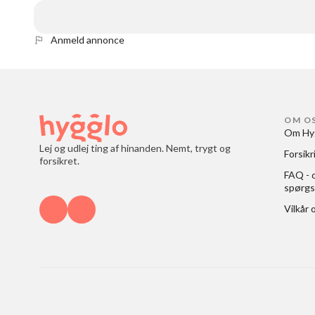
Anmeld annonce
OM O
Om Hy
Lej og udlej ting af hinanden. Nemt, trygt og
Forsikr
forsikret.
FAQ - o
spørgs
Vilkår 