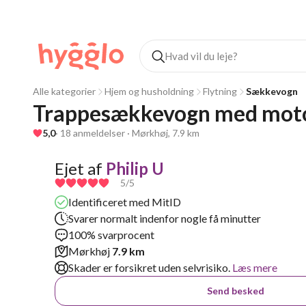
Alle kategorier
Hjem og husholdning
Flytning
Sækkevogn
Trappesækkevogn med mot
5,0
· 18 anmeldelser · Mørkhøj, 7.9 km
Ejet af
Philip U
5
/5
Identificeret med MitID
Svarer normalt indenfor nogle få minutter
100% svarprocent
Mørkhøj
7.9 km
Skader er forsikret uden selvrisiko.
Læs mere
Send besked