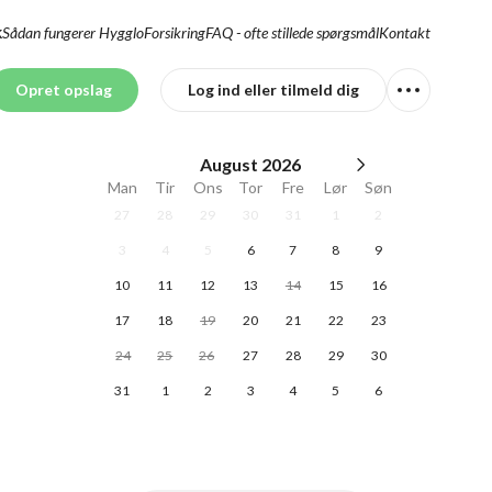
Sådan fungerer Hygglo
Forsikring
FAQ - ofte stillede spørgsmål
Kontakt
K
Opret opslag
Log ind eller tilmeld dig
August
2026
Man
Tir
Ons
Tor
Fre
Lør
Søn
27
28
29
30
31
1
2
3
4
5
6
7
8
9
10
11
12
13
14
15
16
17
18
19
20
21
22
23
24
25
26
27
28
29
30
31
1
2
3
4
5
6