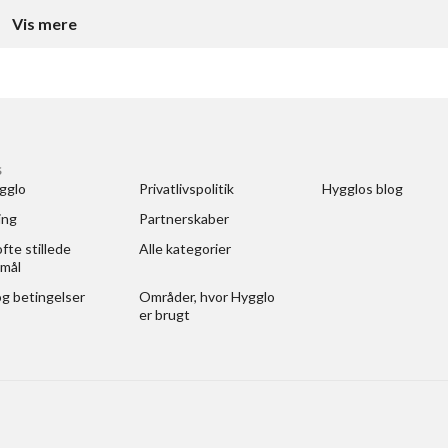
Vis mere
S
gglo
Privatlivspolitik
Hygglos blog
ing
Partnerskaber
fte stillede 
Alle kategorier
mål
og betingelser
Områder, hvor Hygglo 
er brugt