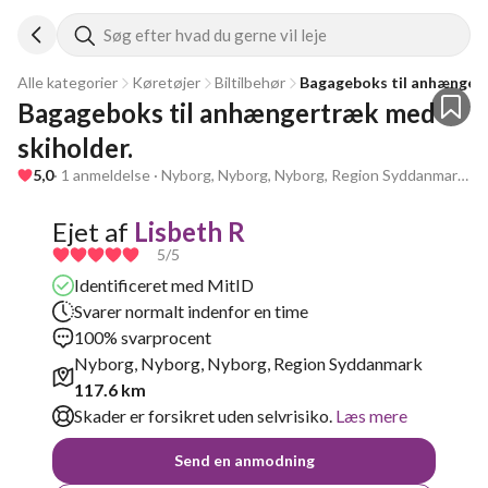
Søg efter hvad du gerne vil leje
Alle kategorier
Køretøjer
Biltilbehør
Bagageboks til anhænger
Bagageboks til anhængertræk med 
skiholder.
5,0
· 1 anmeldelse · Nyborg, Nyborg, Nyborg, Region Syddanmark, 117.6 km
Ejet af
Lisbeth R
5
/5
Identificeret med MitID
Svarer normalt indenfor en time
100% svarprocent
Nyborg, Nyborg, Nyborg, Region Syddanmark
117.6 km
Skader er forsikret uden selvrisiko.
Læs mere
Send en anmodning