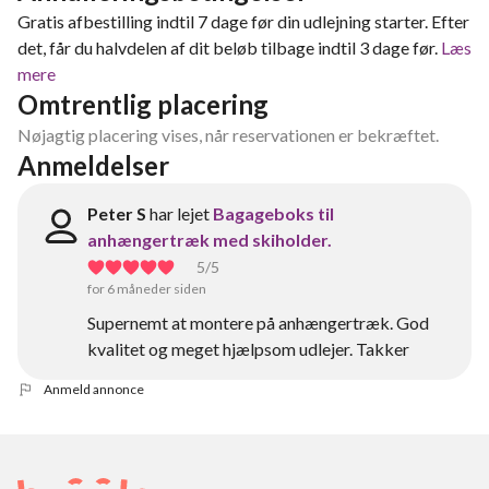
Gratis afbestilling indtil 7 dage før din udlejning starter. Efter
det, får du halvdelen af dit beløb tilbage indtil 3 dage før.
Læs
mere
Omtrentlig placering
Nøjagtig placering vises, når reservationen er bekræftet.
Anmeldelser
Peter S
har lejet
Bagageboks til
anhængertræk med skiholder.
5
/5
for 6 måneder siden
Supernemt at montere på anhængertræk. God
kvalitet og meget hjælpsom udlejer. Takker
Anmeld annonce