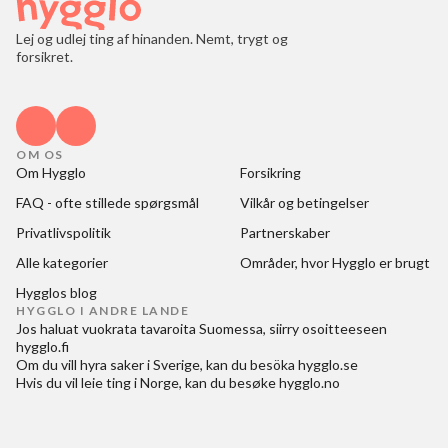
Lej og udlej ting af hinanden. Nemt, trygt og
forsikret.
OM OS
Om Hygglo
Forsikring
FAQ - ofte stillede spørgsmål
Vilkår og betingelser
Privatlivspolitik
Partnerskaber
Alle kategorier
Områder, hvor Hygglo er brugt
Hygglos blog
HYGGLO I ANDRE LANDE
Jos haluat
vuokrata tavaroita Suomessa
, siirry osoitteeseen
hygglo.fi
Om du vill
hyra saker i Sverige
, kan du besöka
hygglo.se
Hvis du vil
leie ting i Norge
, kan du besøke
hygglo.no