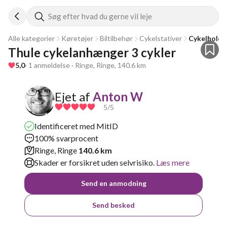
Søg efter hvad du gerne vil leje
Alle kategorier
Køretøjer
Biltilbehør
Cykelstativer
Cykelholde
Thule cykelanhænger 3 cykler
5,0
· 1 anmeldelse · Ringe, Ringe, 140.6 km
Ejet af
Anton W
5
/5
Identificeret med MitID
100% svarprocent
Ringe, Ringe
140.6 km
Skader er forsikret uden selvrisiko.
Læs mere
Send en anmodning
Send besked