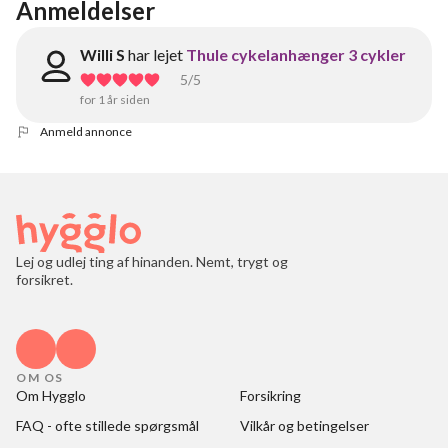
Anmeldelser
Willi S
har lejet
Thule cykelanhænger 3 cykler
5
/5
for 1 år siden
Anmeld annonce
Lej og udlej ting af hinanden. Nemt, trygt og
forsikret.
OM OS
Om Hygglo
Forsikring
FAQ - ofte stillede spørgsmål
Vilkår og betingelser