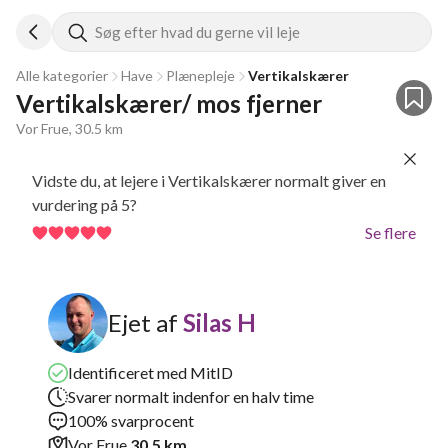
Søg efter hvad du gerne vil leje
Alle kategorier
Have
Plænepleje
Vertikalskærer
Vertikalskærer/ mos fjerner
Vor Frue, 30.5 km
Vidste du, at lejere i Vertikalskærer normalt giver en
vurdering på 5?
Se flere
Ejet af
Silas H
Identificeret med MitID
Svarer normalt indenfor en halv time
100% svarprocent
Vor Frue
30.5 km