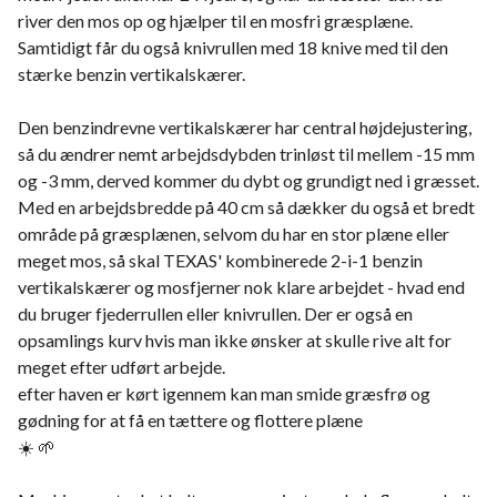
river den mos op og hjælper til en mosfri græsplæne.
Samtidigt får du også knivrullen med 18 knive med til den
stærke benzin vertikalskærer.
Den benzindrevne vertikalskærer har central højdejustering,
så du ændrer nemt arbejdsdybden trinløst til mellem -15 mm
og -3 mm, derved kommer du dybt og grundigt ned i græsset.
Med en arbejdsbredde på 40 cm så dækker du også et bredt
område på græsplænen, selvom du har en stor plæne eller
meget mos, så skal TEXAS' kombinerede 2-i-1 benzin
vertikalskærer og mosfjerner nok klare arbejdet - hvad end
du bruger fjederrullen eller knivrullen. Der er også en
opsamlings kurv hvis man ikke ønsker at skulle rive alt for
meget efter udført arbejde.
efter haven er kørt igennem kan man smide græsfrø og
gødning for at få en tættere og flottere plæne
☀️ 🌱