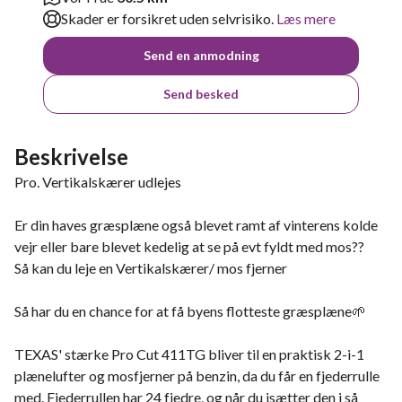
Skader er forsikret uden selvrisiko.
Læs mere
Send en anmodning
Send besked
Beskrivelse
Pro. Vertikalskærer udlejes
Er din haves græsplæne også blevet ramt af vinterens kolde
vejr eller bare blevet kedelig at se på evt fyldt med mos??
Så kan du leje en Vertikalskærer/ mos fjerner
Så har du en chance for at få byens flotteste græsplæne🌱
TEXAS' stærke Pro Cut 411TG bliver til en praktisk 2-i-1
plænelufter og mosfjerner på benzin, da du får en fjederrulle
med. Fjederrullen har 24 fjedre, og når du isætter den i så