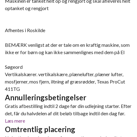
Maskinen er tanket helt op og rengjort og skal afleveres helt
optanket og rengjort
Afhentes i Roskilde
BEMÆRK venligst at der er tale om en kraftig maskine, som
ikke er for børn og kan ikke sammenlignes med dem på El
Søgeord
Vertikalskærer. vertikalskære, plænelufter, plæner lufter,
mosfjerner, mos fjern, iltning af græsrødder, Texas ProCut
411TG
Annulleringsbetingelser
Gratis afbestilling indtil 2 dage før din udlejning starter. Efter
det, får du halvdelen af dit beløb tilbage indtil den dag før.
Læs mere
Omtrentlig placering