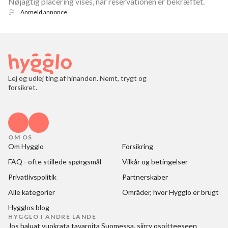
Nøjagtig placering vises, når reservationen er bekræftet.
Anmeld annonce
Lej og udlej ting af hinanden. Nemt, trygt og
forsikret.
OM OS
Om Hygglo
Forsikring
FAQ - ofte stillede spørgsmål
Vilkår og betingelser
Privatlivspolitik
Partnerskaber
Alle kategorier
Områder, hvor Hygglo er brugt
Hygglos blog
HYGGLO I ANDRE LANDE
Jos haluat
vuokrata tavaroita Suomessa
, siirry osoitteeseen