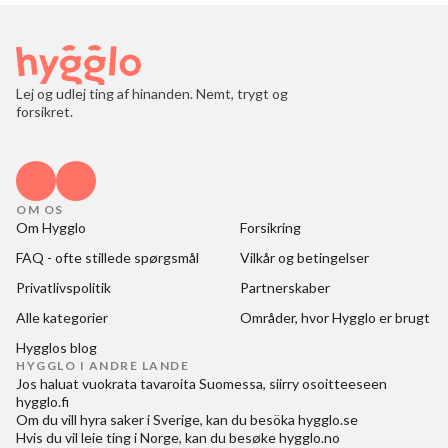
Lej og udlej ting af hinanden. Nemt, trygt og
forsikret.
OM OS
Om Hygglo
Forsikring
FAQ - ofte stillede spørgsmål
Vilkår og betingelser
Privatlivspolitik
Partnerskaber
Alle kategorier
Områder, hvor Hygglo er brugt
Hygglos blog
HYGGLO I ANDRE LANDE
Jos haluat
vuokrata tavaroita Suomessa
, siirry osoitteeseen
hygglo.fi
Om du vill
hyra saker i Sverige
, kan du besöka
hygglo.se
Hvis du vil
leie ting i Norge
, kan du besøke
hygglo.no