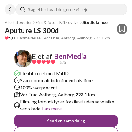
Søg efter hvad du gerne vil leje
Alle kategorier
Film & foto
Blitz og lys
Studiolampe
Aputure LS 300d
5,0
· 1 anmeldelse · Vor Frue, Aalborg, Aalborg, 223.1 km
Ejet af
BenMedia
5
/5
Identificeret med MitID
Svarer normalt indenfor en halv time
100% svarprocent
Vor Frue, Aalborg, Aalborg
223.1 km
Film- og fotoudstyr er forsikret uden selvrisiko
ved skade.
Læs mere
Send en anmodning