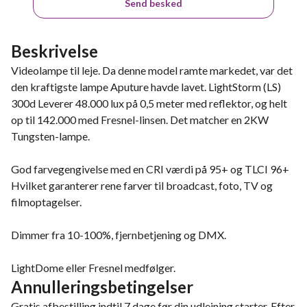
Send besked
Beskrivelse
Videolampe til leje. Da denne model ramte markedet, var det
den kraftigste lampe Aputure havde lavet. LightStorm (LS)
300d Leverer 48.000 lux på 0,5 meter med reflektor, og helt
op til 142.000 med Fresnel-linsen. Det matcher en 2KW
Tungsten-lampe.
God farvegengivelse med en CRI værdi på 95+ og TLCI 96+
Hvilket garanterer rene farver til broadcast, foto, TV og
filmoptagelser.
Dimmer fra 10-100%, fjernbetjening og DMX.
LightDome eller Fresnel medfølger.
Annulleringsbetingelser
Gratis afbestilling indtil 7 dage før din udlejning starter. Efter