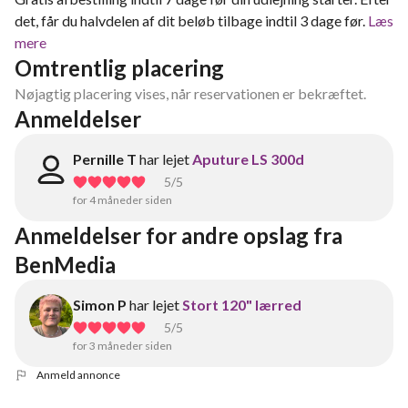
det, får du halvdelen af dit beløb tilbage indtil 3 dage før.
Læs
mere
Omtrentlig placering
Nøjagtig placering vises, når reservationen er bekræftet.
Anmeldelser
Pernille T
har lejet
Aputure LS 300d
5
/5
for 4 måneder siden
Anmeldelser for andre opslag fra 
BenMedia
Simon P
har lejet
Stort 120" lærred
5
/5
for 3 måneder siden
Anmeld annonce