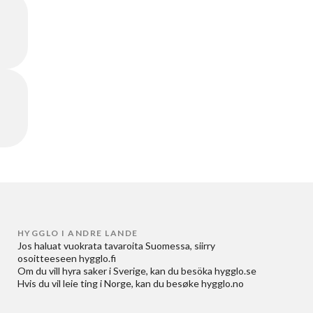
HYGGLO I ANDRE LANDE
Jos haluat
vuokrata tavaroita Suomessa
, siirry
osoitteeseen
hygglo.fi
Om du vill
hyra saker i Sverige
, kan du besöka
hygglo.se
Hvis du vil
leie ting i Norge
, kan du besøke
hygglo.no