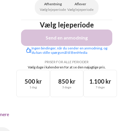
Afhentning
Aflever
Vælg lejeperiode
Vælg lejeperiode
Vælg lejeperiode
Send en anmodning
Ingen bindinger, når du sender en anmodning, og 
du kan stille spørgsmål til BenMedia
PRISER FOR ALLE PERIODER
Vælg dage i kalenderen for at se den nøjagtige pris.
500 kr
850 kr
1.100 kr
1 dag
3 dage
7 dage
mere