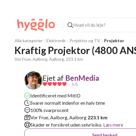
Alle kategorier
Elektronik
Projektor og TV
Projektor
Kraftig Projektor (4800 AN
Vor Frue, Aalborg, Aalborg, 223.1 km
Ejet af
BenMedia
5
/5
Identificeret med MitID
Svarer normalt indenfor en halv time
100% svarprocent
Vor Frue, Aalborg, Aalborg
223.1 km
Skader er forsikret uden selvrisiko.
Læs mere
Send besked