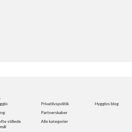
S
gglo
Privatlivspolitik
Hygglos blog
ing
Partnerskaber
fte stillede 
Alle kategorier
mål