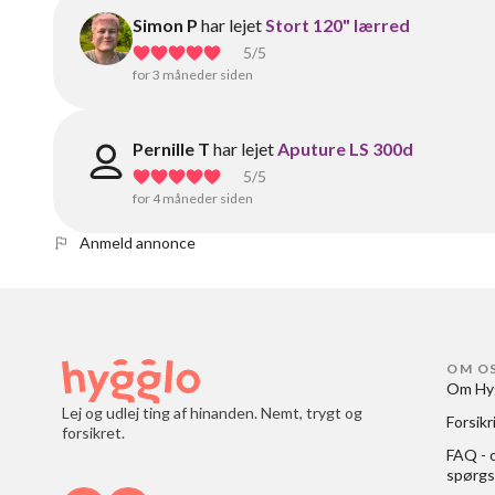
Simon P
har lejet
Stort 120" lærred
5
/5
for 3 måneder siden
Pernille T
har lejet
Aputure LS 300d
5
/5
for 4 måneder siden
Anmeld annonce
OM O
Om Hy
Lej og udlej ting af hinanden. Nemt, trygt og
Forsikr
forsikret.
FAQ - o
spørgs