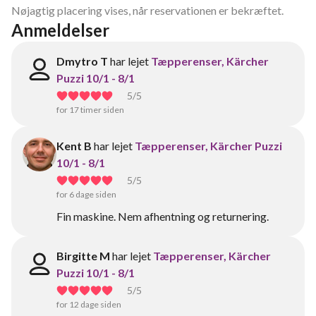
Nøjagtig placering vises, når reservationen er bekræftet.
Anmeldelser
Dmytro T
har lejet
Tæpperenser, Kärcher
Puzzi 10/1 - 8/1
5
/5
for 17 timer siden
Kent B
har lejet
Tæpperenser, Kärcher Puzzi
10/1 - 8/1
5
/5
for 6 dage siden
Fin maskine. Nem afhentning og returnering.
Birgitte M
har lejet
Tæpperenser, Kärcher
Puzzi 10/1 - 8/1
5
/5
for 12 dage siden