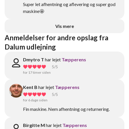
Super let afhentning og aflevering og super god
maskine🤩
Vis mere
Anmeldelser for andre opslag fra 
Dalum udlejning
Dmytro T
har lejet
Tæpperens
5
/5
for 17 timer siden
Kent B
har lejet
Tæpperens
5
/5
for 6 dage siden
Fin maskine. Nem afhentning og returnering.
Birgitte M
har lejet
Tæpperens