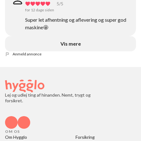
5
/5
for 12 dage siden
Super let afhentning og aflevering og super god
maskine🤩
Vis mere
Anmeld annonce
Lej og udlej ting af hinanden. Nemt, trygt og
forsikret.
OM OS
Om Hygglo
Forsikring