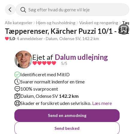
Søg efter hvad du gerne vil leje
Alle kategorier
Hjem og husholdning
Vaskeri og rengøring
Tæppe
Tæpperenser, Kärcher Puzzi 10/1 - 8/1
5,0
· 4 anmeldelser · Dalum, Odense SV, 142.2 km
Ejet af
Dalum udlejning
5
/5
Identificeret med MitID
Svarer normalt indenfor en time
100% svarprocent
Dalum, Odense SV
142.2 km
Skader er forsikret uden selvrisiko.
Læs mere
Send en anmodning
Send besked