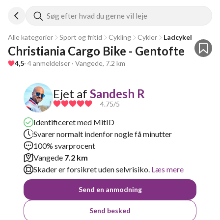
Søg efter hvad du gerne vil leje
Alle kategorier
Sport og fritid
Cykling
Cykler
Ladcykel
Christiania Cargo Bike - Gentofte
4,5
· 4 anmeldelser · Vangede, 7.2 km
Ejet af
Sandesh R
4.75
/5
Identificeret med MitID
Svarer normalt indenfor nogle få minutter
100% svarprocent
Vangede
7.2 km
Skader er forsikret uden selvrisiko.
Læs mere
Send en anmodning
Send besked