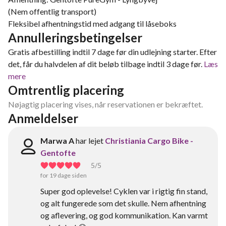
(Nem offentlig transport)
Fleksibel afhentningstid med adgang til låseboks
Annulleringsbetingelser
Gratis afbestilling indtil 7 dage før din udlejning starter. Efter
det, får du halvdelen af dit beløb tilbage indtil 3 dage før.
Læs
mere
Omtrentlig placering
Nøjagtig placering vises, når reservationen er bekræftet.
Anmeldelser
Marwa A
har lejet
Christiania Cargo Bike -
Gentofte
5
/5
for 19 dage siden
Super god oplevelse! Cyklen var i rigtig fin stand,
og alt fungerede som det skulle. Nem afhentning
og aflevering, og god kommunikation. Kan varmt