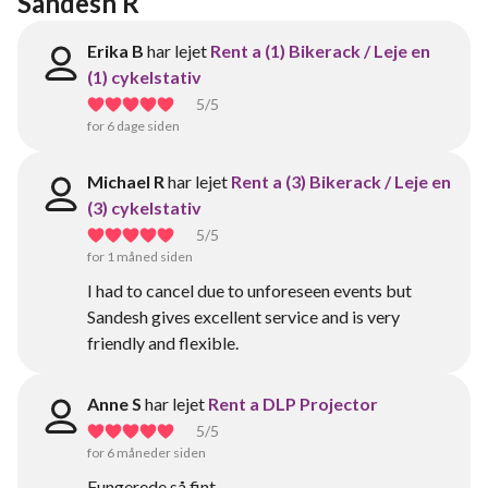
Sandesh R
Erika B
har lejet
Rent a (1) Bikerack / Leje en
(1) cykelstativ
5
/5
for 6 dage siden
Michael R
har lejet
Rent a (3) Bikerack / Leje en
(3) cykelstativ
5
/5
for 1 måned siden
I had to cancel due to unforeseen events but
Sandesh gives excellent service and is very
friendly and flexible.
Anne S
har lejet
Rent a DLP Projector
5
/5
for 6 måneder siden
Fungerede så fint.