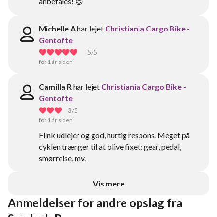
anbefales! 😊
Michelle A
har lejet
Christiania Cargo Bike -
Gentofte
5
/5
for 1 år siden
Camilla R
har lejet
Christiania Cargo Bike -
Gentofte
3
/5
for 1 år siden
Flink udlejer og god, hurtig respons. Meget på
cyklen trænger til at blive fixet: gear, pedal,
smørrelse, mv.
Vis mere
Anmeldelser for andre opslag fra 