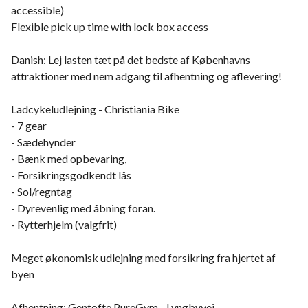
accessible)
Flexible pick up time with lock box access
Danish: Lej lasten tæt på det bedste af Københavns
attraktioner med nem adgang til afhentning og aflevering!
Ladcykeludlejning - Christiania Bike
- 7 gear
- Sædehynder
- Bænk med opbevaring,
- Forsikringsgodkendt lås
- Sol/regntag
- Dyrevenlig med åbning foran.
- Rytterhjelm (valgfrit)
Meget økonomisk udlejning med forsikring fra hjertet af
byen
Afhentning: Gentofte PureGym - Lyngbyvej