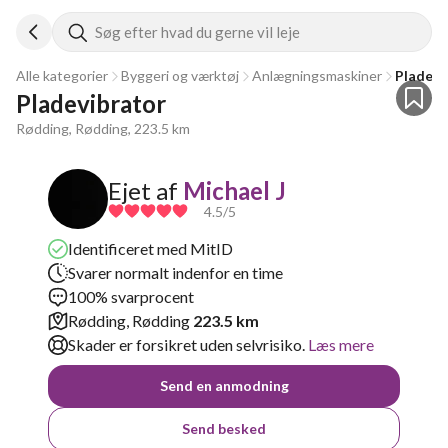
Søg efter hvad du gerne vil leje
Alle kategorier
Byggeri og værktøj
Anlægningsmaskiner
Pladevi
Pladevibrator
Rødding, Rødding, 223.5 km
Ejet af
Michael J
4.5
/5
Identificeret med MitID
Svarer normalt indenfor en time
100% svarprocent
Rødding, Rødding
223.5 km
Skader er forsikret uden selvrisiko.
Læs mere
Send en anmodning
Send besked