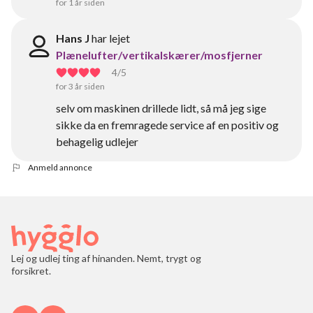
for 1 år siden
Hans J
har lejet
Plænelufter/vertikalskærer/mosfjerner
4
/5
for 3 år siden
selv om maskinen drillede lidt, så må jeg sige
sikke da en fremragede service af en positiv og
behagelig udlejer
Anmeld annonce
Lej og udlej ting af hinanden. Nemt, trygt og
forsikret.