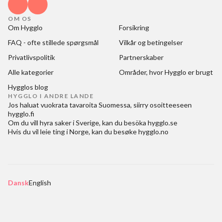
OM OS
Om Hygglo
Forsikring
FAQ - ofte stillede spørgsmål
Vilkår og betingelser
Privatlivspolitik
Partnerskaber
Alle kategorier
Områder, hvor Hygglo er brugt
Hygglos blog
HYGGLO I ANDRE LANDE
Jos haluat
vuokrata tavaroita Suomessa
, siirry osoitteeseen
hygglo.fi
Om du vill
hyra saker i Sverige
, kan du besöka
hygglo.se
Hvis du vil
leie ting i Norge
, kan du besøke
hygglo.no
Dansk
English