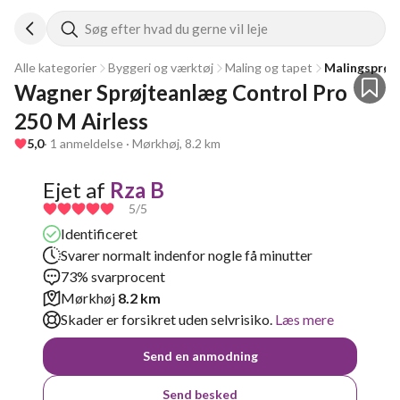
Søg efter hvad du gerne vil leje
Alle kategorier
Byggeri og værktøj
Maling og tapet
Malingsprøj
Wagner Sprøjteanlæg Control Pro 
250 M Airless
5,0
· 1 anmeldelse · Mørkhøj, 8.2 km
Ejet af
Rza B
5
/5
Identificeret
Svarer normalt indenfor nogle få minutter
73% svarprocent
Mørkhøj
8.2 km
Skader er forsikret uden selvrisiko.
Læs mere
Send en anmodning
Send besked