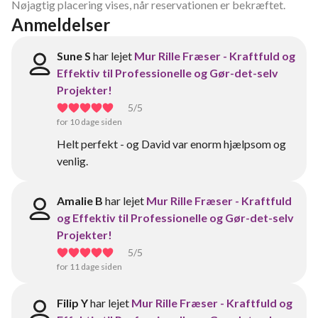
Nøjagtig placering vises, når reservationen er bekræftet.
Anmeldelser
Sune S
har lejet
Mur Rille Fræser - Kraftfuld og
Effektiv til Professionelle og Gør-det-selv
Projekter!
5
/5
for 10 dage siden
Helt perfekt - og David var enorm hjælpsom og
venlig.
Amalie B
har lejet
Mur Rille Fræser - Kraftfuld
og Effektiv til Professionelle og Gør-det-selv
Projekter!
5
/5
for 11 dage siden
Filip Y
har lejet
Mur Rille Fræser - Kraftfuld og