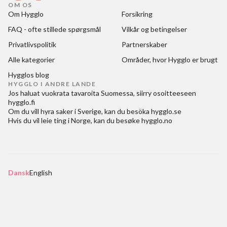
OM OS
Om Hygglo
Forsikring
FAQ - ofte stillede spørgsmål
Vilkår og betingelser
Privatlivspolitik
Partnerskaber
Alle kategorier
Områder, hvor Hygglo er brugt
Hygglos blog
HYGGLO I ANDRE LANDE
Jos haluat
vuokrata tavaroita Suomessa
, siirry osoitteeseen
hygglo.fi
Om du vill
hyra saker i Sverige
, kan du besöka
hygglo.se
Hvis du vil
leie ting i Norge
, kan du besøke
hygglo.no
Dansk
English