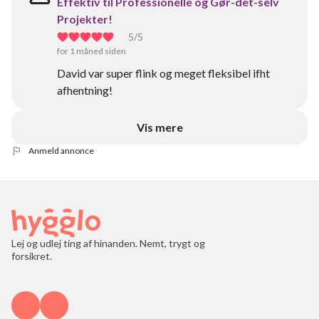
Effektiv til Professionelle og Gør-det-selv
Projekter!
5
/5
for 1 måned siden
David var super flink og meget fleksibel ifht
afhentning!
Vis mere
Anmeld annonce
Lej og udlej ting af hinanden. Nemt, trygt og
forsikret.