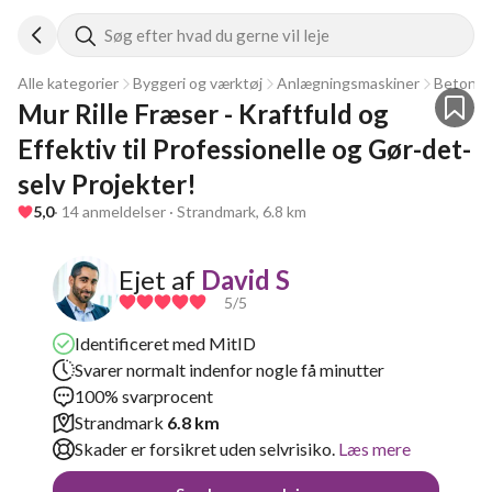
Søg efter hvad du gerne vil leje
Alle kategorier
Byggeri og værktøj
Anlægningsmaskiner
Beton o
Mur Rille Fræser - Kraftfuld og 
Effektiv til Professionelle og Gør-det-
selv Projekter!
5,0
· 14 anmeldelser · Strandmark, 6.8 km
Ejet af
David S
5
/5
Identificeret med MitID
Svarer normalt indenfor nogle få minutter
100% svarprocent
Strandmark
6.8 km
Skader er forsikret uden selvrisiko.
Læs mere