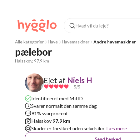
Alle kategorier
Have
Havemaskiner
Andre havemaskiner
pælebor
Halsskov, 97.9 km
Ejet af
Niels H
5
/5
Identificeret med MitID
Svarer normalt den samme dag
91% svarprocent
Halsskov
97.9 km
Skader er forsikret uden selvrisiko.
Læs mere
Send besked