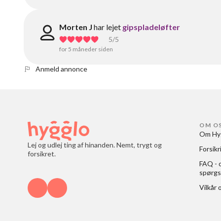
Morten J
har lejet
gipspladeløfter
5
/5
for 5 måneder siden
Anmeld annonce
OM O
Om Hy
Lej og udlej ting af hinanden. Nemt, trygt og
Forsikr
forsikret.
FAQ - o
spørgs
Vilkår 