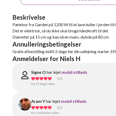
Beskrivelse
Pælebor fra Garden på 1200 W til at lave huller i jorden ti
Det er elektrisk, så du ikke skal bruge håndkraft til det
Diameter på 15 cm og kan nå en maks. dybde på 80 cm
Annulleringsbetingelser
Gratis afbestilling indtil 2 dage før din udlejning starter. Ef
Anmeldelser for Niels H
Signe O
har lejet
mobil stillads
5
/5
for 27 dage siden
Aram Y
har lejet
mobil stillads
5
/5
for 2 måneder siden