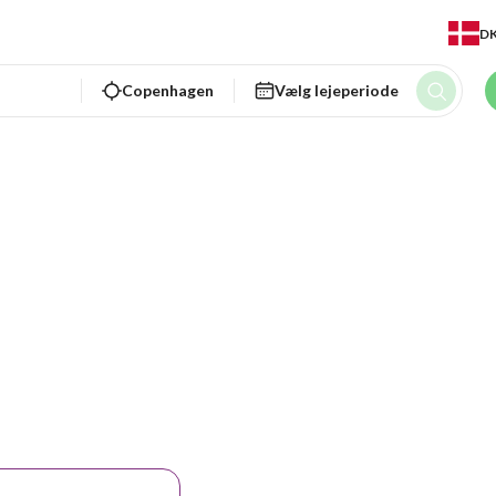
D
Copenhagen
Vælg lejeperiode