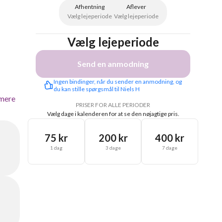
Afhentning
Aflever
Vælg lejeperiode
Vælg lejeperiode
Vælg lejeperiode
Send en anmodning
Ingen bindinger, når du sender en anmodning, og 
du kan stille spørgsmål til Niels H
mere
PRISER FOR ALLE PERIODER
Vælg dage i kalenderen for at se den nøjagtige pris.
75 kr
200 kr
400 kr
1 dag
3 dage
7 dage