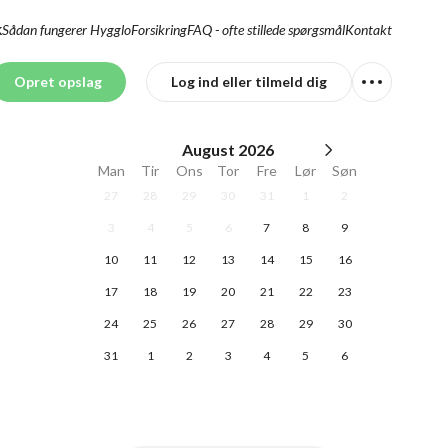
Sådan fungerer Hygglo
Forsikring
FAQ - ofte stillede spørgsmål
Kontakt
K
Opret opslag
Log ind eller tilmeld dig
August
2026
Man
Tir
Ons
Tor
Fre
Lør
Søn
27
28
29
30
31
1
2
3
4
5
6
7
8
9
10
11
12
13
14
15
16
17
18
19
20
21
22
23
24
25
26
27
28
29
30
31
1
2
3
4
5
6