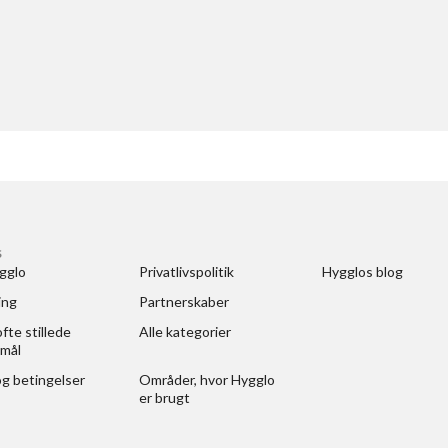
S
gglo
Privatlivspolitik
Hygglos blog
ing
Partnerskaber
fte stillede 
Alle kategorier
mål
og betingelser
Områder, hvor Hygglo 
er brugt