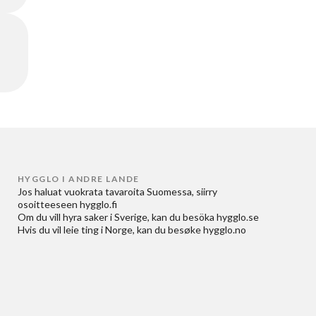
HYGGLO I ANDRE LANDE
Jos haluat
vuokrata tavaroita Suomessa
, siirry
osoitteeseen
hygglo.fi
Om du vill
hyra saker i Sverige
, kan du besöka
hygglo.se
Hvis du vil
leie ting i Norge
, kan du besøke
hygglo.no