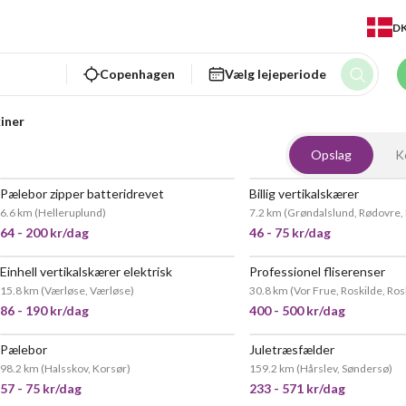
D
Copenhagen
Vælg lejeperiode
iner
Opslag
K
Pælebor zipper batteridrevet
Billig vertikalskærer
6.6 km
(
Helleruplund
)
7.2 km
(
Grøndalslund, Rødovre,
64 - 200 kr/dag
46 - 75 kr/dag
Einhell vertikalskærer elektrisk
Professionel fliserenser
15.8 km
(
Værløse, Værløse
)
30.8 km
(
Vor Frue, Roskilde, Ros
86 - 190 kr/dag
400 - 500 kr/dag
Pælebor
Juletræsfælder
98.2 km
(
Halsskov, Korsør
)
159.2 km
(
Hårslev, Søndersø
)
57 - 75 kr/dag
233 - 571 kr/dag