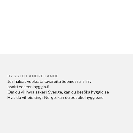
HYGGLO I ANDRE LANDE
Jos haluat
vuokrata tavaroita Suomessa
, siirry
osoitteeseen
hygglo.fi
Om du vill
hyra saker i Sverige
, kan du besöka
hygglo.se
Hvis du vil
leie ting i Norge
, kan du besøke
hygglo.no