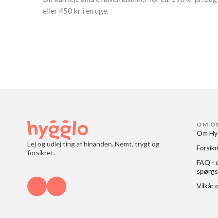
eller 450 kr i en uge.
OM O
Om Hy
Lej og udlej ting af hinanden. Nemt, trygt og
Forsikr
forsikret.
FAQ - o
spørgs
Vilkår 