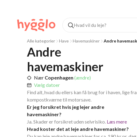
Alle kategorier
Have
Havemaskiner
Andre havemask
Andre 
havemaskiner
Nær
Copenhagen
(ændre)
Vælg datoer
Find alt, hvad du ellers kan få brug for i haven, lige fra
kompostkværne til motorsave.
Er jeg forsikret hvis jeg lejer andre
havemaskiner?
Ja. Skader er forsikret uden selvrisiko.
Læs mere
Hvad koster det at leje andre havemaskiner?
Du kan leje andre havemaskiner for ca. 190 kr pr. dag