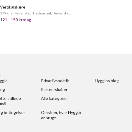
Vertikalskære
179 km
(
Hedensted, Hedensted, Hedensted
)
121 - 150 kr/dag
S
gglo
Privatlivspolitik
Hygglos blog
ing
Partnerskaber
fte stillede 
Alle kategorier
mål
og betingelser
Områder, hvor Hygglo 
er brugt