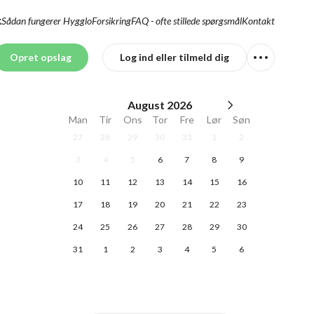
Sådan fungerer Hygglo
Forsikring
FAQ - ofte stillede spørgsmål
Kontakt
K
Opret opslag
Log ind eller tilmeld dig
August
2026
Man
Tir
Ons
Tor
Fre
Lør
Søn
27
28
29
30
31
1
2
3
4
5
6
7
8
9
10
11
12
13
14
15
16
17
18
19
20
21
22
23
24
25
26
27
28
29
30
31
1
2
3
4
5
6