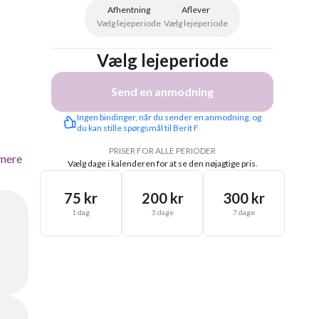
Afhentning
Aflever
Vælg lejeperiode
Vælg lejeperiode
Vælg lejeperiode
Send en anmodning
Ingen bindinger, når du sender en anmodning, og 
du kan stille spørgsmål til Berit F
PRISER FOR ALLE PERIODER
mere
Vælg dage i kalenderen for at se den nøjagtige pris.
75 kr
200 kr
300 kr
1 dag
3 dage
7 dage