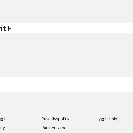
it F
S
gglo
Privatlivspolitik
Hygglos blog
ing
Partnerskaber