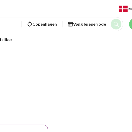
D
Copenhagen
Vælg lejeperiode
fsliber