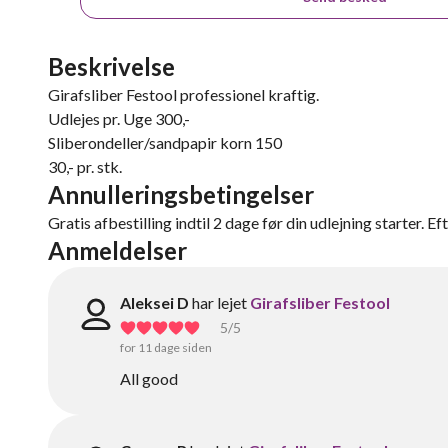
Beskrivelse
Girafsliber Festool professionel kraftig.
Udlejes pr. Uge 300,-
Sliberondeller/sandpapir korn 150
30,- pr. stk.
Annulleringsbetingelser
Gratis afbestilling indtil 2 dage før din udlejning starter. Ef
Anmeldelser
Aleksei D
har lejet
Girafsliber Festool
5
/5
for 11 dage siden
All good