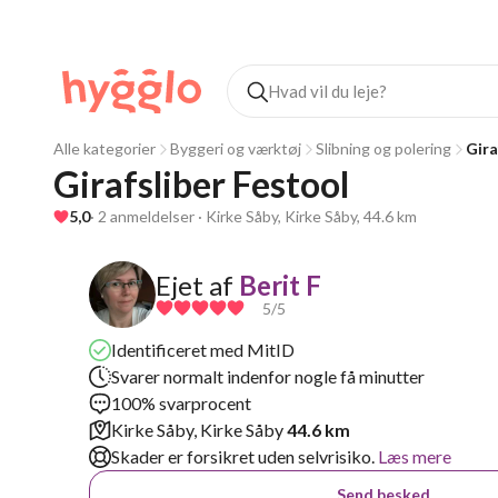
Alle kategorier
Byggeri og værktøj
Slibning og polering
Gira
Girafsliber Festool 
5,0
· 2 anmeldelser · Kirke Såby, Kirke Såby, 44.6 km
Ejet af
Berit F
5
/5
Identificeret med MitID
Svarer normalt indenfor nogle få minutter
100% svarprocent
Kirke Såby, Kirke Såby
44.6 km
Skader er forsikret uden selvrisiko.
Læs mere
Send besked