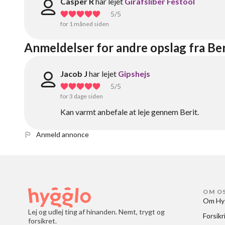
Casper R
har lejet
Girafsliber Festool
5
/5
for 1 måned siden
Anmeldelser for andre opslag fra Ber
Jacob J
har lejet
Gipshejs
5
/5
for 3 dage siden
Kan varmt anbefale at leje gennem Berit.
Anmeld annonce
OM O
Om Hy
Lej og udlej ting af hinanden. Nemt, trygt og
Forsikr
forsikret.