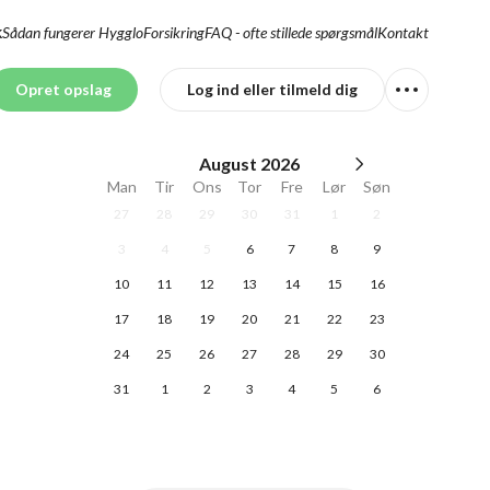
Sådan fungerer Hygglo
Forsikring
FAQ - ofte stillede spørgsmål
Kontakt
K
Opret opslag
Log ind eller tilmeld dig
August
2026
Man
Tir
Ons
Tor
Fre
Lør
Søn
27
28
29
30
31
1
2
3
4
5
6
7
8
9
10
11
12
13
14
15
16
17
18
19
20
21
22
23
24
25
26
27
28
29
30
31
1
2
3
4
5
6