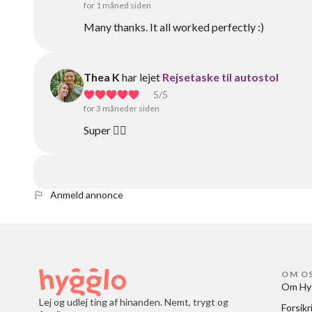
for 1 måned siden
Many thanks. It all worked perfectly :)
Thea K
har lejet
Rejsetaske til autostol
5
/5
for 3 måneder siden
Super 👍🏼
Anmeld annonce
OM O
Om Hy
Lej og udlej ting af hinanden. Nemt, trygt og
Forsikr