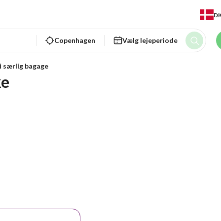
D
Copenhagen
Vælg lejeperiode
i særlig bagage
ke