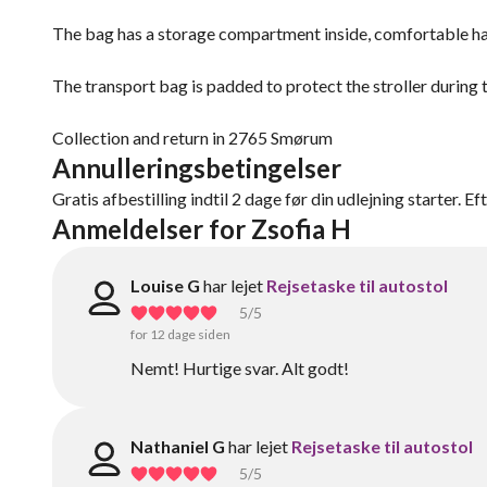
The bag has a storage compartment inside, comfortable hand
The transport bag is padded to protect the stroller during t
Collection and return in 2765 Smørum
Annulleringsbetingelser
Gratis afbestilling indtil 2 dage før din udlejning starter. Ef
Anmeldelser for Zsofia H
Louise G
har lejet
Rejsetaske til autostol
5
/5
for 12 dage siden
Nemt! Hurtige svar. Alt godt!
Nathaniel G
har lejet
Rejsetaske til autostol
5
/5