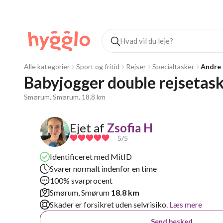
Alle kategorier
Sport og fritid
Rejser
Specialtasker
Andre 
Babyjogger double rejsetas
Smørum, Smørum, 18.8 km
Ejet af
Zsofia H
5
/5
Identificeret med MitID
Svarer normalt indenfor en time
100% svarprocent
Smørum, Smørum
18.8 km
Skader er forsikret uden selvrisiko.
Læs mere
Send besked