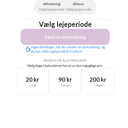
Afhentning
Aflever
Vælg lejeperiode
Vælg lejeperiode
Vælg lejeperiode
Send en anmodning
Ingen bindinger, når du sender en anmodning, og 
du kan stille spørgsmål til Zsofia H
PRISER FOR ALLE PERIODER
Vælg dage i kalenderen for at se den nøjagtige pris.
20 kr
90 kr
200 kr
1 dag
3 dage
7 dage