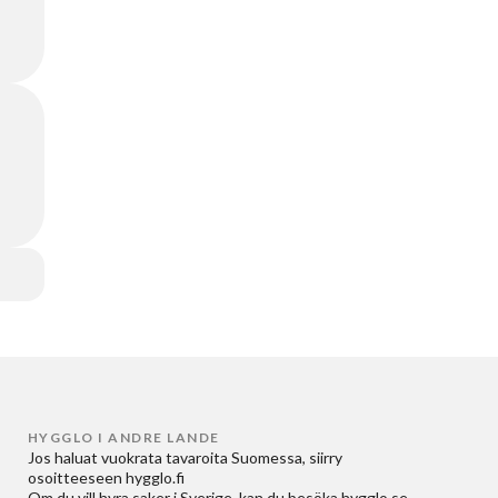
HYGGLO I ANDRE LANDE
Jos haluat
vuokrata tavaroita Suomessa
, siirry
osoitteeseen
hygglo.fi
Om du vill
hyra saker i Sverige
, kan du besöka
hygglo.se