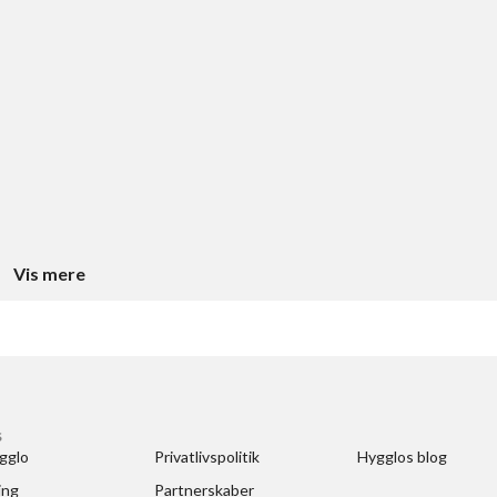
Vis mere
S
gglo
Privatlivspolitik
Hygglos blog
ing
Partnerskaber