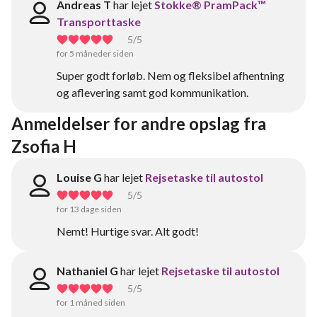
Andreas T
har lejet
Stokke® PramPack™
Transporttaske
5
/5
for 5 måneder siden
Super godt forløb. Nem og fleksibel afhentning
og aflevering samt god kommunikation.
Anmeldelser for andre opslag fra 
Zsofia H
Louise G
har lejet
Rejsetaske til autostol
5
/5
for 13 dage siden
Nemt! Hurtige svar. Alt godt!
Nathaniel G
har lejet
Rejsetaske til autostol
5
/5
for 1 måned siden