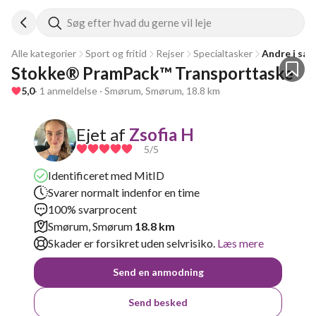
Søg efter hvad du gerne vil leje
Alle kategorier
Sport og fritid
Rejser
Specialtasker
Andre i sær
Stokke® PramPack™ Transporttaske 
5,0
· 1 anmeldelse · Smørum, Smørum, 18.8 km
Ejet af
Zsofia H
5
/5
Identificeret med MitID
Svarer normalt indenfor en time
100% svarprocent
Smørum, Smørum
18.8 km
Skader er forsikret uden selvrisiko.
Læs mere
Send en anmodning
Send besked