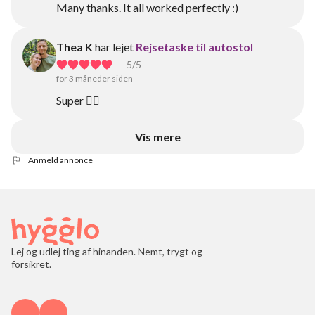
Many thanks. It all worked perfectly :)
Thea K
har lejet
Rejsetaske til autostol
5
/5
for 3 måneder siden
Super 👍🏼
Vis mere
Anmeld annonce
Lej og udlej ting af hinanden. Nemt, trygt og
forsikret.