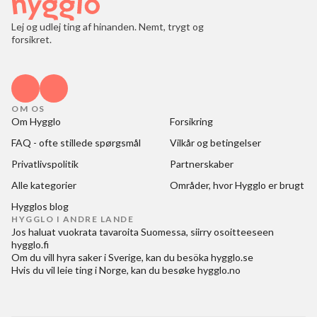
Lej og udlej ting af hinanden. Nemt, trygt og
forsikret.
OM OS
Om Hygglo
Forsikring
FAQ - ofte stillede spørgsmål
Vilkår og betingelser
Privatlivspolitik
Partnerskaber
Alle kategorier
Områder, hvor Hygglo er brugt
Hygglos blog
HYGGLO I ANDRE LANDE
Jos haluat
vuokrata tavaroita Suomessa
, siirry osoitteeseen
hygglo.fi
Om du vill
hyra saker i Sverige
, kan du besöka
hygglo.se
Hvis du vil
leie ting i Norge
, kan du besøke
hygglo.no