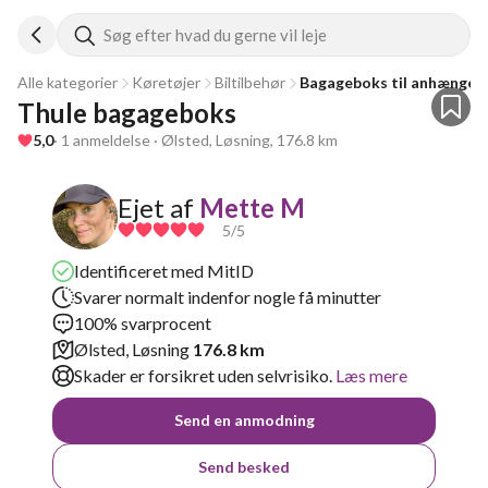
Søg efter hvad du gerne vil leje
Alle kategorier
Køretøjer
Biltilbehør
Bagageboks til anhænger
Thule bagageboks 
5,0
· 1 anmeldelse · Ølsted, Løsning, 176.8 km
Ejet af
Mette M
5
/5
Identificeret med MitID
Svarer normalt indenfor nogle få minutter
100% svarprocent
Ølsted, Løsning
176.8 km
Skader er forsikret uden selvrisiko.
Læs mere
Send en anmodning
Send besked