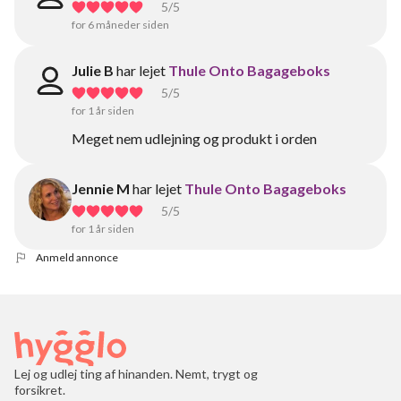
5
/5
for 6 måneder siden
Julie B
har lejet
Thule Onto Bagageboks
5
/5
for 1 år siden
Meget nem udlejning og produkt i orden
Jennie M
har lejet
Thule Onto Bagageboks
5
/5
for 1 år siden
Anmeld annonce
Lej og udlej ting af hinanden. Nemt, trygt og
forsikret.