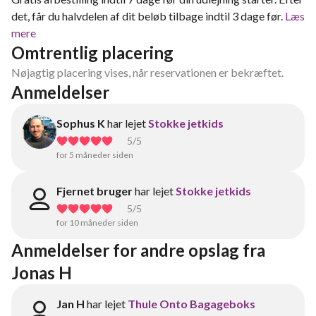
det, får du halvdelen af dit beløb tilbage indtil 3 dage før.
Læs
mere
Omtrentlig placering
Nøjagtig placering vises, når reservationen er bekræftet.
Anmeldelser
Sophus K
har lejet
Stokke jetkids
5
/5
for 5 måneder siden
Fjernet bruger
har lejet
Stokke jetkids
5
/5
for 10 måneder siden
Anmeldelser for andre opslag fra 
Jonas H
Jan H
har lejet
Thule Onto Bagageboks