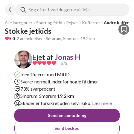
Søg efter hvad du gerne vil leje
Alle kategorier
Sport og fritid
Rejser
Kufferter
Andre kufferte
Stokke jetkids
5,0
· 2 anmeldelser · Smørum, Smørum, 19.2 km
Ejet af
Jonas H
5
/5
Identificeret med MitID
Svarer normalt indenfor nogle få timer
73% svarprocent
Smørum, Smørum
19.2 km
Skader er forsikret uden selvrisiko.
Læs mere
Send en anmodning
Send besked