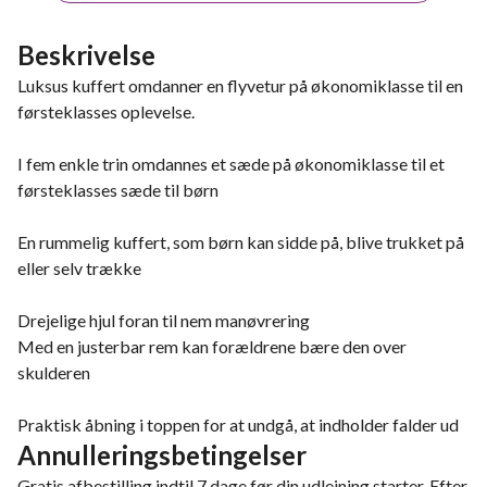
Beskrivelse
Luksus kuffert omdanner en flyvetur på økonomiklasse til en
førsteklasses oplevelse.
I fem enkle trin omdannes et sæde på økonomiklasse til et
førsteklasses sæde til børn
En rummelig kuffert, som børn kan sidde på, blive trukket på
eller selv trække
Drejelige hjul foran til nem manøvrering
Med en justerbar rem kan forældrene bære den over
skulderen
Praktisk åbning i toppen for at undgå, at indholder falder ud
Annulleringsbetingelser
Gratis afbestilling indtil 7 dage før din udlejning starter. Efter