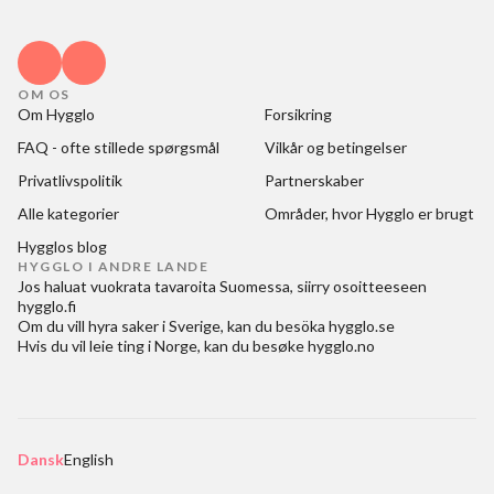
OM OS
Om Hygglo
Forsikring
FAQ - ofte stillede spørgsmål
Vilkår og betingelser
Privatlivspolitik
Partnerskaber
Alle kategorier
Områder, hvor Hygglo er brugt
Hygglos blog
HYGGLO I ANDRE LANDE
Jos haluat
vuokrata tavaroita Suomessa
, siirry osoitteeseen
hygglo.fi
Om du vill
hyra saker i Sverige
, kan du besöka
hygglo.se
Hvis du vil
leie ting i Norge
, kan du besøke
hygglo.no
Dansk
English