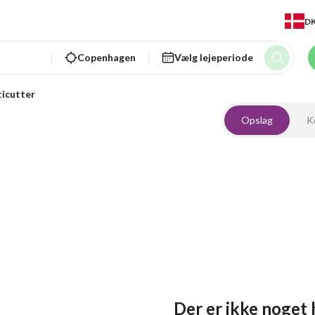
D
Copenhagen
Vælg lejeperiode
icutter
Opslag
K
Der er ikke noget