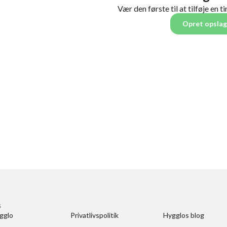
Vær den første til at tilføje en t
Opret opslag
S
gglo
Privatlivspolitik
Hygglos blog