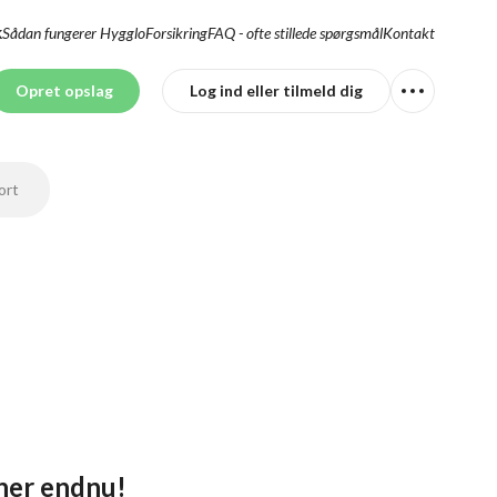
Sådan fungerer Hygglo
Forsikring
FAQ - ofte stillede spørgsmål
Kontakt
K
Opret opslag
Log ind eller tilmeld dig
ort
 her endnu!