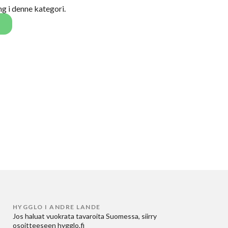
ing i denne kategori.
HYGGLO I ANDRE LANDE
Jos haluat
vuokrata tavaroita Suomessa
, siirry
osoitteeseen
hygglo.fi