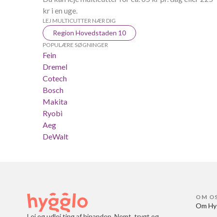
kr i en uge.
LEJ MULTICUTTER NÆR DIG
Region Hovedstaden 10
POPULÆRE SØGNINGER
Fein
Dremel
Cotech
Bosch
Makita
Ryobi
Aeg
DeWalt
OM O
Om Hy
Lej og udlej ting af hinanden. Nemt, trygt og