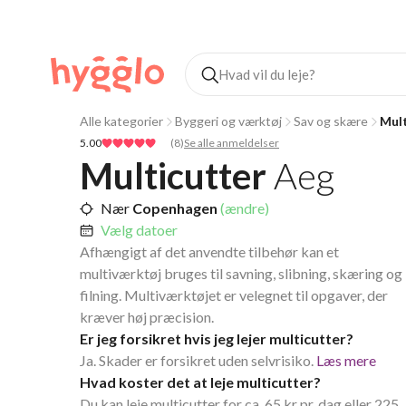
Alle kategorier
Byggeri og værktøj
Sav og skære
Mult
5.00
(
8
)
Se alle anmeldelser
Multicutter
Aeg
Nær
Copenhagen
(ændre)
Vælg datoer
Afhængigt af det anvendte tilbehør kan et
multiværktøj bruges til savning, slibning, skæring og
filning. Multiværktøjet er velegnet til opgaver, der
kræver høj præcision.
Er jeg forsikret hvis jeg lejer multicutter?
Ja. Skader er forsikret uden selvrisiko.
Læs mere
Hvad koster det at leje multicutter?
Du kan leje multicutter for ca. 65 kr pr. dag eller 225